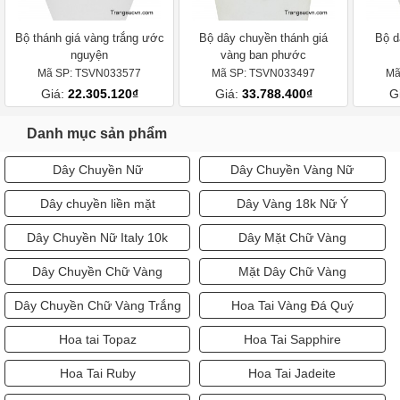
Bộ thánh giá vàng trắng ước
Bộ dây chuyền thánh giá
Bộ d
nguyện
vàng ban phước
Mã SP: TSVN033577
Mã SP: TSVN033497
Mã
Giá:
22.305.120₫
Giá:
33.788.400₫
G
Danh mục sản phẩm
Dây Chuyền Nữ
Dây Chuyền Vàng Nữ
Dây chuyền liền mặt
Dây Vàng 18k Nữ Ý
Dây Chuyền Nữ Italy 10k
Dây Mặt Chữ Vàng
Dây Chuyền Chữ Vàng
Mặt Dây Chữ Vàng
Dây Chuyền Chữ Vàng Trắng
Hoa Tai Vàng Đá Quý
Hoa tai Topaz
Hoa Tai Sapphire
Hoa Tai Ruby
Hoa Tai Jadeite