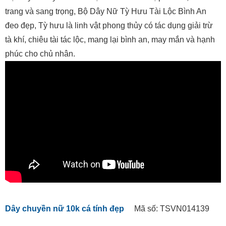
trang và sang trọng, Bộ Dây Nữ Tỳ Hưu Tài Lộc Bình An
đeo đẹp, Tỳ hưu là linh vật phong thủy có tác dụng giải trừ
tà khí, chiêu tài tác lộc, mang lại bình an, may mắn và hạnh
phúc cho chủ nhân.
Dây chuyền nữ 10k cá tính đẹp
Mã số: TSVN014139