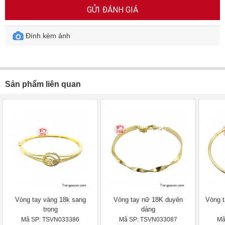
GỬI ĐÁNH GIÁ
Đính kèm ảnh
Sản phẩm liên quan
Vòng tay vàng 18k sang
Vòng tay nữ 18K duyên
Vòng t
trọng
dáng
Mã SP: TSVN033386
Mã SP: TSVN033087
Mã