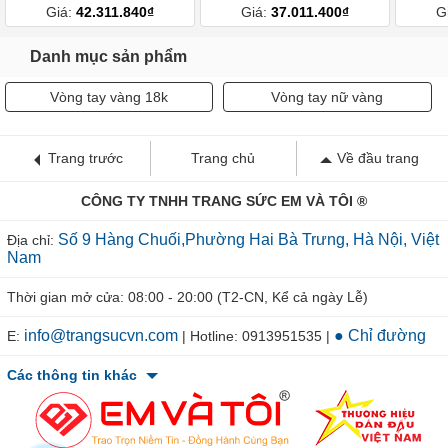
Giá:
42.311.840₫
Giá:
37.011.400₫
G
Danh mục sản phẩm
Vòng tay vàng 18k
Vòng tay nữ vàng
Trang trước
Trang chủ
Về đầu trang
CÔNG TY TNHH TRANG SỨC EM VÀ TÔI ®
Số 9 Hàng Chuối,Phường Hai Bà Trưng, Hà Nội, Việt
Địa chỉ:
Nam
Thời gian mở cửa: 08:00 - 20:00 (T2-CN, Kể cả ngày Lễ)
info@trangsucvn.com
● Chỉ đường
E:
| Hotline: 0913951535 |
Các thông tin khác