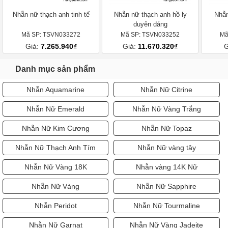
Nhẫn nữ thạch anh tinh tế
Nhẫn nữ thạch anh hồ ly
Nhẫn
duyên dáng
Mã SP: TSVN033272
Mã SP: TSVN033252
Mã
Giá:
7.265.940₫
Giá:
11.670.320₫
G
Danh mục sản phẩm
Nhẫn Aquamarine
Nhẫn Nữ Citrine
Nhẫn Nữ Emerald
Nhẫn Nữ Vàng Trắng
Nhẫn Nữ Kim Cương
Nhẫn Nữ Topaz
Nhẫn Nữ Thạch Anh Tím
Nhẫn Nữ vàng tây
Nhẫn Nữ Vàng 18K
Nhẫn vàng 14K Nữ
Nhẫn Nữ Vàng
Nhẫn Nữ Sapphire
Nhẫn Peridot
Nhẫn Nữ Tourmaline
Nhẫn Nữ Garnat
Nhẫn Nữ Vàng Jadeite