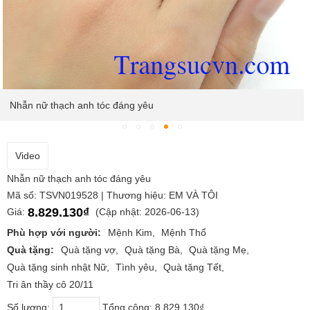
Nhẫn nữ thạch anh tóc đáng yêu
Video
Nhẫn nữ thạch anh tóc đáng yêu
Mã số: TSVN019528 | Thương hiệu: EM VÀ TÔI
8.829.130₫
Giá:
(Cập nhật: 2026-06-13)
Phù hợp với người:
Mệnh Kim
Mệnh Thổ
Quà tặng:
Quà tặng vợ
Quà tặng Bà
Quà tặng Mẹ
Quà tặng sinh nhật Nữ
Tình yêu
Quà tặng Tết
Tri ân thầy cô 20/11
Số lượng:
Tổng cộng:
8.829.130₫