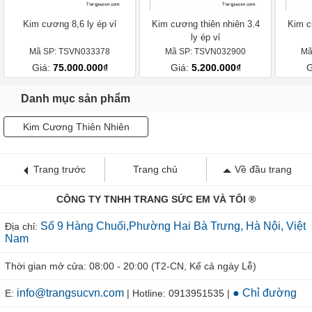
Kim cương 8,6 ly ép vỉ
Kim cương thiên nhiên 3.4
Kim c
ly ép vỉ
Mã SP: TSVN033378
Mã SP: TSVN032900
Mã
Giá:
75.000.000₫
Giá:
5.200.000₫
G
Danh mục sản phẩm
Kim Cương Thiên Nhiên
Trang trước
Trang chủ
Về đầu trang
CÔNG TY TNHH TRANG SỨC EM VÀ TÔI ®
Số 9 Hàng Chuối,Phường Hai Bà Trưng, Hà Nội, Việt
Địa chỉ:
Nam
Thời gian mở cửa: 08:00 - 20:00 (T2-CN, Kể cả ngày Lễ)
info@trangsucvn.com
● Chỉ đường
E:
| Hotline: 0913951535 |