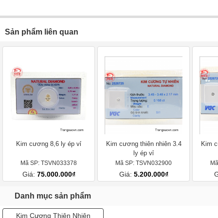
Sản phẩm liên quan
Kim cương 8,6 ly ép vỉ
Kim cương thiên nhiên 3.4
Kim c
ly ép vỉ
Mã SP: TSVN033378
Mã SP: TSVN032900
Mã
Giá:
75.000.000₫
Giá:
5.200.000₫
G
Danh mục sản phẩm
Kim Cương Thiên Nhiên