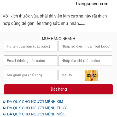
Với kích thước vừa phải thì viên kim cương này rất thích
hợp dùng để gắn lên trang sức như nhẫn......
MUA HÀNG NHANH
Đặt hàng
☯ ĐÁ QUÝ CHO NGƯỜI MỆNH KIM
☯ ĐÁ QUÝ CHO NGƯỜI MỆNH THỦY
☯ ĐÁ QUÝ CHO NGƯỜI MỆNH MỘC