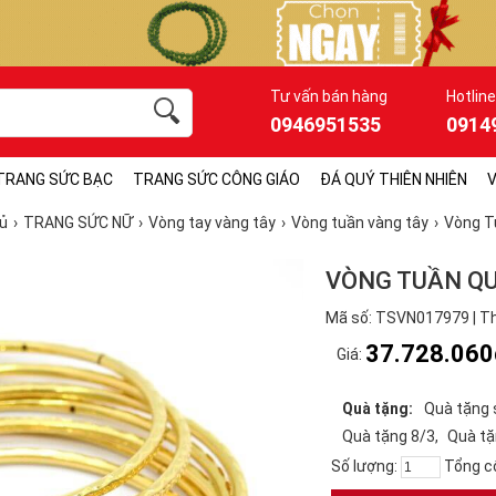
Tư vấn bán hàng
Hotline
0946951535
0914
TRANG SỨC BẠC
TRANG SỨC CÔNG GIÁO
ĐÁ QUÝ THIÊN NHIÊN
V
ủ
TRANG SỨC NỮ
Vòng tay vàng tây
Vòng tuần vàng tây
Vòng T
VÒNG TUẦN QU
Mã số: TSVN017979 | Th
37.728.060
Giá:
Quà tặng:
Quà tặng 
Quà tặng 8/3
Quà tặ
Số lượng:
Tổng c