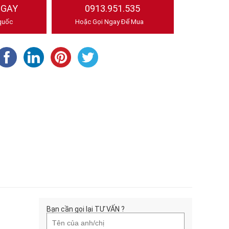
NGAY
0913.951.535
quốc
Hoặc Gọi Ngay Để Mua
Bạn cần gọi lại TƯ VẤN ?