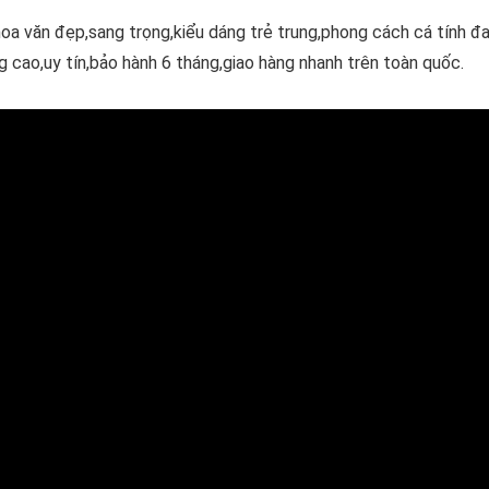
a văn đẹp,sang trọng,kiểu dáng trẻ trung,phong cách cá tính đa
cao,uy tín,bảo hành 6 tháng,giao hàng nhanh trên toàn quốc.