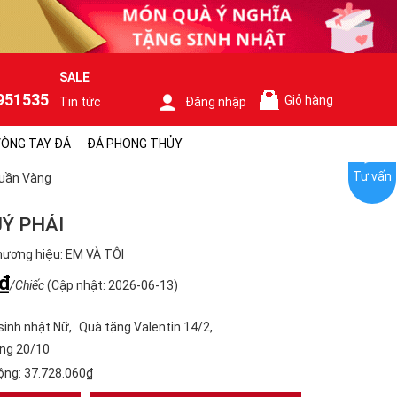
SALE
951535
Giỏ hàng
Tin tức
Đăng nhập
0
ÒNG TAY ĐÁ
ĐÁ PHONG THỦY
Tư vấn
uần Vàng
Ý PHÁI
ương hiệu: EM VÀ TÔI
₫
/Chiếc
(Cập nhật: 2026-06-13)
sinh nhật Nữ
Quà tặng Valentin 14/2
ng 20/10
ộng:
37.728.060₫