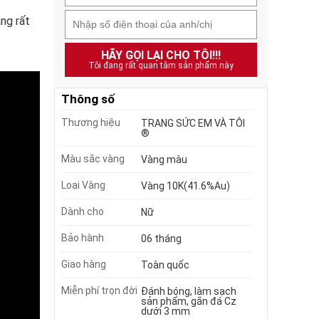
ng rất
HÃY GỌI LẠI CHO TÔI!!!
Tôi đang rất quan tâm sản phẩm này
Thông số
Thương hiệu
TRANG SỨC EM VÀ TÔI
®
Màu sắc vàng
Vàng màu
Loại Vàng
Vàng 10K(41.6%Au)
Dành cho
Nữ
Bảo hành
06 tháng
Giao hàng
Toàn quốc
Miễn phí trọn đời
Đánh bóng, làm sạch
sản phẩm, gắn đá Cz
dưới 3 mm