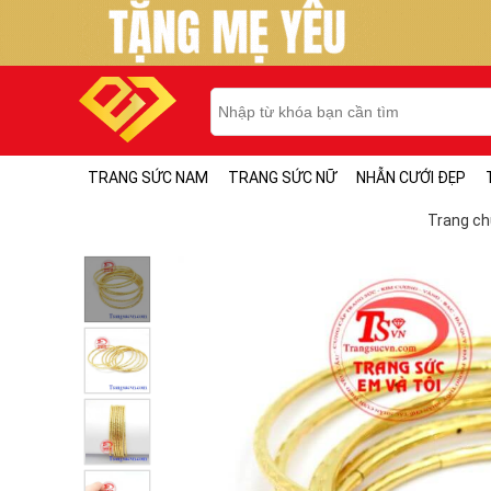
TRANG SỨC NAM
TRANG SỨC NỮ
NHẪN CƯỚI ĐẸP
Trang ch