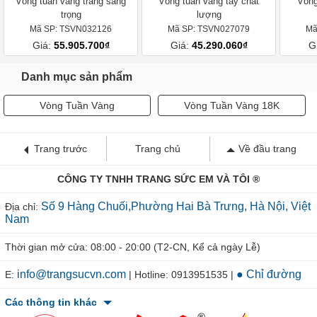
Vòng tuần vàng trắng sang
Vòng tuần vàng tây chất
Vòng
trọng
lượng
Mã SP: TSVN032126
Mã SP: TSVN027079
Mã
Giá:
55.905.700₫
Giá:
45.290.060₫
G
Danh mục sản phẩm
Vòng Tuần Vàng
Vòng Tuần Vàng 18K
Trang trước
Trang chủ
Về đầu trang
CÔNG TY TNHH TRANG SỨC EM VÀ TÔI ®
Số 9 Hàng Chuối,Phường Hai Bà Trưng, Hà Nội, Việt
Địa chỉ:
Nam
Thời gian mở cửa: 08:00 - 20:00 (T2-CN, Kể cả ngày Lễ)
info@trangsucvn.com
● Chỉ đường
E:
| Hotline: 0913951535 |
Các thông tin khác