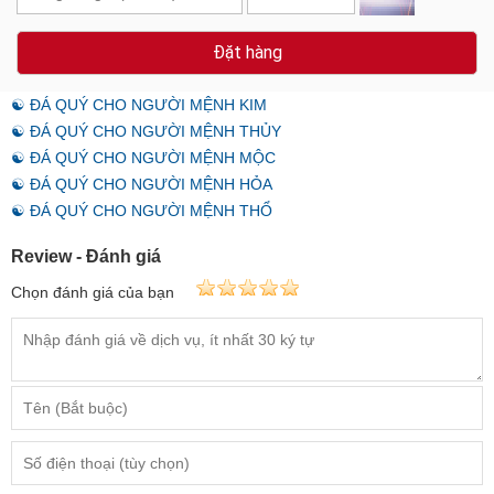
Đặt hàng
☯ ĐÁ QUÝ CHO NGƯỜI MỆNH KIM
☯ ĐÁ QUÝ CHO NGƯỜI MỆNH THỦY
☯ ĐÁ QUÝ CHO NGƯỜI MỆNH MỘC
☯ ĐÁ QUÝ CHO NGƯỜI MỆNH HỎA
☯ ĐÁ QUÝ CHO NGƯỜI MỆNH THỔ
Review - Đánh giá
Chọn đánh giá của bạn