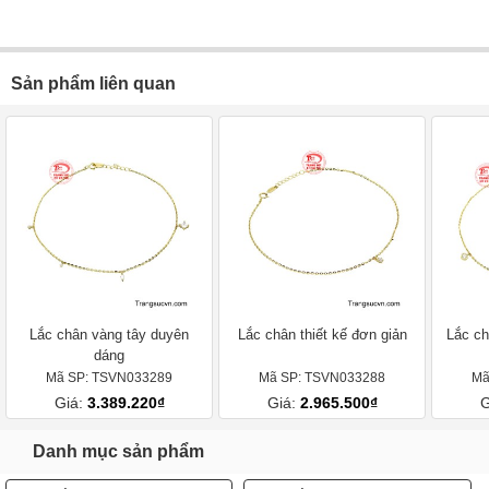
Sản phẩm liên quan
Lắc chân vàng tây duyên
Lắc chân thiết kế đơn giản
Lắc ch
dáng
Mã SP: TSVN033289
Mã SP: TSVN033288
Mã
Giá:
3.389.220₫
Giá:
2.965.500₫
G
Danh mục sản phẩm