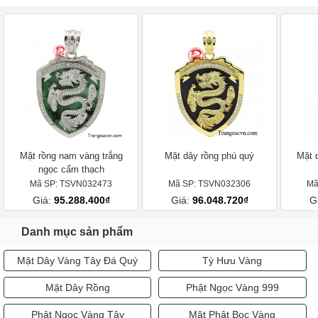
Mặt rồng nam vàng trắng
Mặt dây rồng phú quý
Mặt 
ngọc cẩm thạch
Mã SP: TSVN032473
Mã SP: TSVN032306
Mã
Giá:
95.288.400₫
Giá:
96.048.720₫
G
Danh mục sản phẩm
Mặt Dây Vàng Tây Đá Quý
Tỳ Hưu Vàng
Mặt Dây Rồng
Phật Ngọc Vàng 999
Phật Ngọc Vàng Tây
Mặt Phật Bọc Vàng