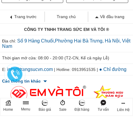
Trang trước
Trang chủ
Về đầu trang
CÔNG TY TNHH TRANG SỨC EM VÀ TÔI ®
Số 9 Hàng Chuối,Phường Hai Bà Trưng, Hà Nội, Việt
Địa chỉ:
Nam
Thời gian mở cửa: 08:00 - 20:00 (T2-CN, Kể cả ngày Lễ)
info@trangsucvn.com
● Chỉ đường
E:
| Hotline: 0913951535 |
Các thông tin khác
•••
Menu
Home
Báo giá
Sale
Đặt hàng
Tư vấn
Liên Hệ