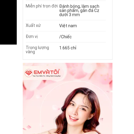
Miễn phí trọn đời
Đánh bóng, làm sạch
sản phẩm, gắn đá Cz
dưới 3 mm
Xuất xứ
Việt nam
Đơn vị
/Chiếc
Trọng lượng
1.665 chỉ
vàng