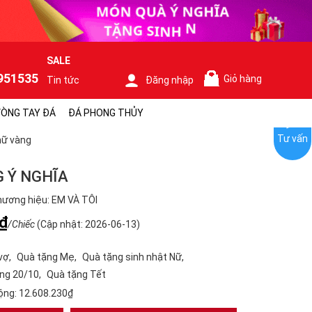
SALE
951535
Giỏ hàng
Tin tức
Đăng nhập
0
ÒNG TAY ĐÁ
ĐÁ PHONG THỦY
Tư vấn
nữ vàng
 Ý NGHĨA
ương hiệu: EM VÀ TÔI
₫
/Chiếc
(Cập nhật: 2026-06-13)
vợ
Quà tặng Mẹ
Quà tặng sinh nhật Nữ
ng 20/10
Quà tặng Tết
ộng:
12.608.230₫