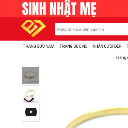
TRANG SỨC NAM
TRANG SỨC NỮ
NHẪN CƯỚI ĐẸP
Trang 