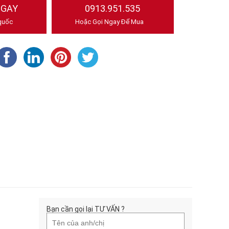
NGAY
0913.951.535
quốc
Hoặc Gọi Ngay Để Mua
Bạn cần gọi lại TƯ VẤN ?