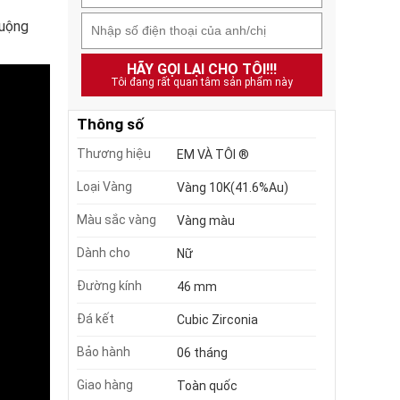
huộng
HÃY GỌI LẠI CHO TÔI!!!
Tôi đang rất quan tâm sản phẩm này
Thông số
Thương hiệu
EM VÀ TÔI ®
Loại Vàng
Vàng 10K(41.6%Au)
Màu sắc vàng
Vàng màu
Dành cho
Nữ
Đường kính
46 mm
Đá kết
Cubic Zirconia
Bảo hành
06 tháng
Giao hàng
Toàn quốc