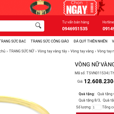
Tư vấn bán hàng
Hotline
0946951535
0914
TRANG SỨC BẠC
TRANG SỨC CÔNG GIÁO
ĐÁ QUÝ THIÊN NHIÊN
V
chủ
TRANG SỨC NỮ
Vòng tay vàng tây
Vòng tay vàng
Vòng tay 
VÒNG NỮ VÀNG
Mã số: TSVN011534 | Th
12.608.230
Giá:
Quà tặng:
Quà tặng 
Quà tặng 8/3
Quà tặ
Số lượng:
Tổng c