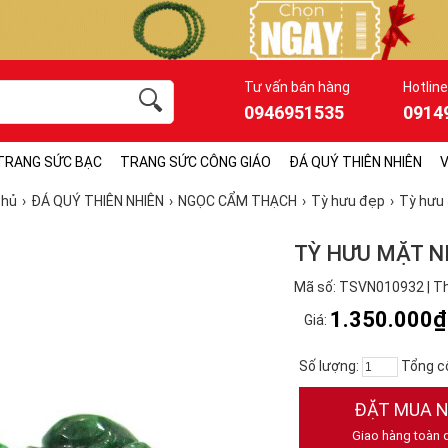
Tư vấn bán hàng
Hotline
0946951535
0914
TRANG SỨC BẠC
TRANG SỨC CÔNG GIÁO
ĐÁ QUÝ THIÊN NHIÊN
V
chủ
ĐÁ QUÝ THIÊN NHIÊN
NGỌC CẨM THẠCH
Tỳ hưu đẹp
Tỳ hưu 
TỲ HƯU MẶT 
Mã số: TSVN010932 | Th
1.350.000₫
Giá:
Số lượng:
Tổng c
ĐẶT MUA 
Giao hàng toàn 