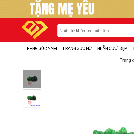
TRANG SỨC NAM
TRANG SỨC NỮ
NHẪN CƯỚI ĐẸP
Trang 