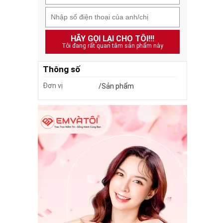
HÃY GỌI LẠI CHO TÔI!!!
Tôi đang rất quan tâm sản phẩm này
Thông số
Đơn vị
/Sản phẩm