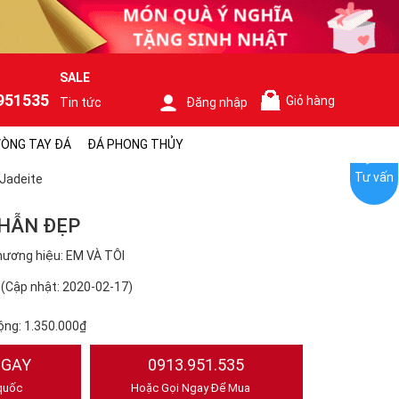
SALE
951535
Giỏ hàng
Tin tức
Đăng nhập
0
ÒNG TAY ĐÁ
ĐÁ PHONG THỦY
Tư vấn
Jadeite
NHẪN ĐẸP
ương hiệu: EM VÀ TÔI
(Cập nhật: 2020-02-17)
ộng:
1.350.000₫
NGAY
0913.951.535
quốc
Hoặc Gọi Ngay Để Mua