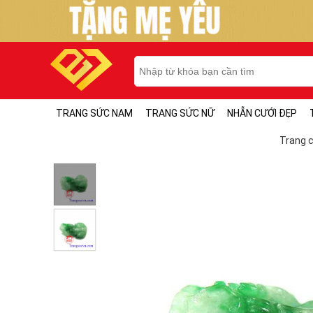
TRANG SỨC NAM
TRANG SỨC NỮ
NHẪN CƯỚI ĐẸP
Trang 