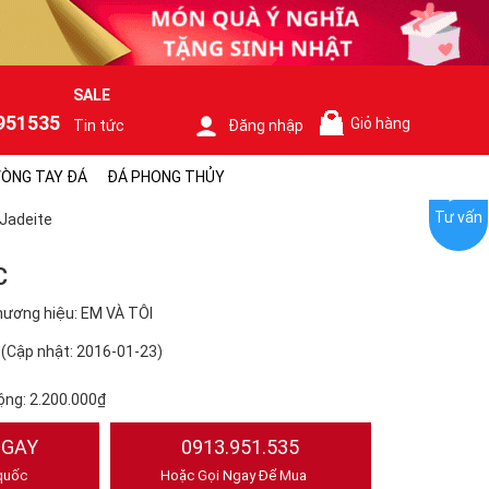
SALE
951535
Giỏ hàng
Tin tức
Đăng nhập
0
ÒNG TAY ĐÁ
ĐÁ PHONG THỦY
Tư vấn
Jadeite
C
ương hiệu: EM VÀ TÔI
(Cập nhật: 2016-01-23)
ộng:
2.200.000₫
NGAY
0913.951.535
quốc
Hoặc Gọi Ngay Để Mua