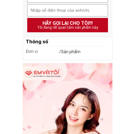
HÃY GỌI LẠI CHO TÔI!!!
Tôi đang rất quan tâm sản phẩm này
Thông số
Đơn vị
/Sản phẩm