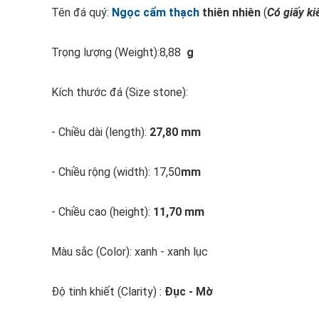
Tên đá quý:
Ngọc cẩm thạch
thiên nhiên
(
Có giấy k
Trọng lượng (Weight):8,88
g
Kích thước đá (Size stone):
- Chiều dài (length):
27,80 mm
- Chiều rộng (width): 17,50
mm
- Chiều cao (height):
11,70 mm
Màu sắc (Color): xanh - xanh lục
Độ tinh khiết (Clarity) :
Đục - Mờ