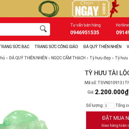
Tư vấn bán hàng
Hotline
0946951535
0914
TRANG SỨC BẠC
TRANG SỨC CÔNG GIÁO
ĐÁ QUÝ THIÊN NHIÊN
V
chủ
ĐÁ QUÝ THIÊN NHIÊN
NGỌC CẨM THẠCH
Tỳ hưu đẹp
Tỳ hưu 
TỲ HƯU TÀI LỘ
Mã số: TSVN010913 | Th
2.200.000₫
Giá:
Số lượng:
Tổng c
ĐẶT MUA 
Giao hàng toàn 