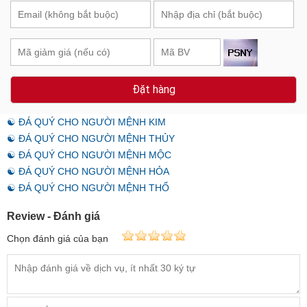
Đặt hàng
☯ ĐÁ QUÝ CHO NGƯỜI MỆNH KIM
☯ ĐÁ QUÝ CHO NGƯỜI MỆNH THỦY
☯ ĐÁ QUÝ CHO NGƯỜI MỆNH MỘC
☯ ĐÁ QUÝ CHO NGƯỜI MỆNH HỎA
☯ ĐÁ QUÝ CHO NGƯỜI MỆNH THỔ
Review - Đánh giá
Chọn đánh giá của bạn