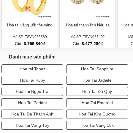
Hoa tai vàng 18k tỏa sáng
Hoa tai thanh lịch kiêu sa
Hoa t
Mã SP: TSVN033589
Mã SP: TSVN033402
Mã
Giá:
6.759.840₫
Giá:
8.477.280₫
G
Danh mục sản phẩm
Hoa tai Topaz
Hoa Tai Sapphire
Hoa Tai Ruby
Hoa Tai Jadeite
Hoa Tai Ngọc Trai
Hoa Tai Đá Quý
Hoa Tai Peridot
Hoa Tai Emerald
Hoa Tai Đá Thạch Anh
Hoa Tai Kim Cương
Hoa Tai Vàng Tây
Hoa Tai Vàng 18k