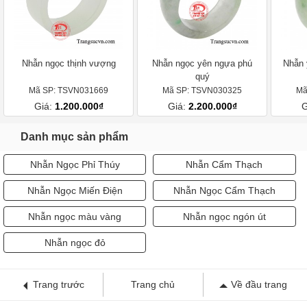
Nhẫn ngọc thịnh vượng
Nhẫn ngọc yên ngựa phú
Nhẫn 
quý
Mã SP: TSVN031669
Mã SP: TSVN030325
Mã
Giá:
1.200.000₫
Giá:
2.200.000₫
G
Danh mục sản phẩm
Nhẫn Ngọc Phỉ Thúy
Nhẫn Cẩm Thạch
Nhẫn Ngọc Miến Điện
Nhẫn Ngọc Cẩm Thạch
Nhẫn ngọc màu vàng
Nhẫn ngọc ngón út
Nhẫn ngọc đỏ
Trang trước
Trang chủ
Về đầu trang