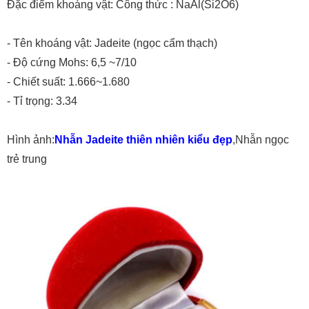
Đặc điểm khoáng vật: Công thức : NaAl(Si2O6)
- Tên khoáng vật: Jadeite (ngọc cẩm thạch)
- Độ cứng Mohs: 6,5 ~7/10
- Chiết suất: 1.666~1.680
- Tỉ trọng: 3.34
Hình ảnh:
Nhẫn Jadeite thiên nhiên kiểu đẹp
,Nhẫn ngọc
trẻ trung