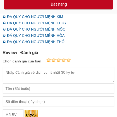
Đặt hàng
☯ ĐÁ QUÝ CHO NGƯỜI MỆNH KIM
☯ ĐÁ QUÝ CHO NGƯỜI MỆNH THỦY
☯ ĐÁ QUÝ CHO NGƯỜI MỆNH MỘC
☯ ĐÁ QUÝ CHO NGƯỜI MỆNH HỎA
☯ ĐÁ QUÝ CHO NGƯỜI MỆNH THỔ
Review - Đánh giá
Chọn đánh giá của bạn