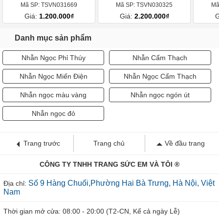
Mã SP: TSVN031669
Mã SP: TSVN030325
Mã
Giá:
1.200.000₫
Giá:
2.200.000₫
G
Danh mục sản phẩm
Nhẫn Ngọc Phỉ Thúy
Nhẫn Cẩm Thạch
Nhẫn Ngọc Miến Điện
Nhẫn Ngọc Cẩm Thạch
Nhẫn ngọc màu vàng
Nhẫn ngọc ngón út
Nhẫn ngọc đỏ
Trang trước
Trang chủ
Về đầu trang
CÔNG TY TNHH TRANG SỨC EM VÀ TÔI ®
Số 9 Hàng Chuối,Phường Hai Bà Trưng, Hà Nội, Việt
Địa chỉ:
Nam
Thời gian mở cửa: 08:00 - 20:00 (T2-CN, Kể cả ngày Lễ)