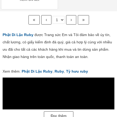
«
‹
›
»
Phật Di Lặc Ruby
được Trang sức Em và Tôi đảm bảo về úy tín,
chất lượng, có giấy kiểm định đá quý, giá cả hợp lý cùng với nhiều
ưu đãi cho tất cả các khách hàng khi mua và tin dùng sản phẩm.
Nhận giao hàng trên toàn quốc, thanh toán an toàn.
Xem thêm:
Phật Di Lặc Ruby
,
Ruby
,
Tỳ hưu ruby
Đọc thêm