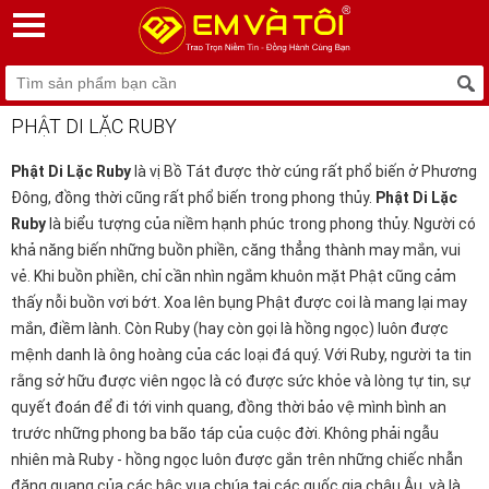
PHẬT DI LẶC RUBY
Phật Di Lặc Ruby
là vị Bồ Tát được thờ cúng rất phổ biến ở Phương
Đông, đồng thời cũng rất phổ biến trong phong thủy.
Phật Di Lặc
Ruby
là biểu tượng của niềm hạnh phúc trong phong thủy. Người có
khả năng biến những buồn phiền, căng thẳng thành may mắn, vui
vẻ. Khi buồn phiền, chỉ cần nhìn ngắm khuôn mặt Phật cũng cảm
thấy nỗi buồn vơi bớt. Xoa lên bụng Phật được coi là mang lại may
mắn, điềm lành. Còn Ruby (hay còn gọi là hồng ngọc) luôn được
mệnh danh là ông hoàng của các loại đá quý. Với Ruby, người ta tin
rằng sở hữu được viên ngọc là có được sức khỏe và lòng tự tin, sự
quyết đoán để đi tới vinh quang, đồng thời bảo vệ mình bình an
trước những phong ba bão táp của cuộc đời. Không phải ngẫu
nhiên mà Ruby - hồng ngọc luôn được gắn trên những chiếc nhẫn
đăng quang của các bậc vua chúa tại các quốc gia châu Âu, và là