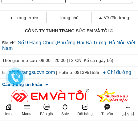
Trang trước
Trang chủ
Về đầu trang
CÔNG TY TNHH TRANG SỨC EM VÀ TÔI ®
Số 9 Hàng Chuối,Phường Hai Bà Trưng, Hà Nội, Việt
Địa chỉ:
Nam
Thời gian mở cửa: 08:00 - 20:00 (T2-CN, Kể cả ngày Lễ)
info@trangsucvn.com
● Chỉ đường
E:
| Hotline: 0913951535 |
Các thông tin khác
•••
Menu
Home
Báo giá
Sale
Đặt hàng
Tư vấn
Liên Hệ