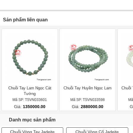
Sản phẩm liên quan
Chuỗi Tay Lam Ngọc Cát
Chuỗi Tay Huyền Ngọc Lam
Chuỗi
Tường
Mã SP: TSVN033601
Mã SP: TSVN033598
Mã
Giá:
1350000.00
Giá:
2880000.00
G
Danh mục sản phẩm
Chuỗi Vòng Tay Jadeite
Chuỗi Vòng Cổ Jadeite