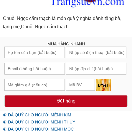
Chuỗi Ngọc cẩm thạch là món quà ý nghĩa dành tặng bà,
tặng mẹ,Chuỗi Ngọc cẩm thạch
MUA HÀNG NHANH
Đặt hàng
☯ ĐÁ QUÝ CHO NGƯỜI MỆNH KIM
☯ ĐÁ QUÝ CHO NGƯỜI MỆNH THỦY
☯ ĐÁ QUÝ CHO NGƯỜI MỆNH MỘC