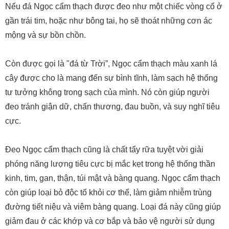
Nếu đá Ngọc cẩm thạch được đeo như một chiếc vòng cổ ở
gần trái tim, hoặc như bông tai, họ sẽ thoát những cơn ác
mộng và sự bồn chồn.
Còn được gọi là "đá từ Trời”, Ngọc cẩm thạch màu xanh lá
cây được cho là mang đến sự bình tĩnh, làm sạch hệ thống
tư tưởng không trong sạch của mình. Nó còn giúp người
đeo tránh giận dữ, chấn thương, đau buồn, và suy nghĩ tiêu
cực.
Đeo Ngọc cẩm thạch cũng là chất tẩy rữa tuyệt vời giải
phóng năng lượng tiêu cực bị mắc kẹt trong hệ thống thần
kinh, tim, gan, thận, túi mật và bàng quang. Ngọc cẩm thạch
còn giúp loại bỏ độc tố khỏi cơ thể, làm giảm nhiễm trùng
đường tiết niệu và viêm bàng quang. Loại đá này cũng giúp
giảm đau ở các khớp và cơ bắp và bảo vệ người sử dụng