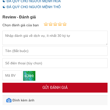
☯ ĐÁ QUÝ CHO NGƯỜI MỆNH HỎA
☯ ĐÁ QUÝ CHO NGƯỜI MỆNH THỔ
Review - Đánh giá
Chọn đánh giá của bạn
GỬI ĐÁNH GIÁ
Đính kèm ảnh