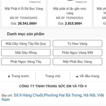
Mặt Phật A Di Đà Bọc Vàng
Mặt phật di lặc gắn móc
Mặt ph
vàng
H
Mã SP: TSVN032853
Mã SP: TSVN032541
Mã
Giá:
26.541.000₫
Giá:
2.915.500₫
G
Danh mục sản phẩm
Mặt Dây Vàng Tây Đá Quý
Tỳ Hưu Vàng
Mặt Dây Rồng
Phật Ngọc Vàng 999
Phật Ngọc Vàng Tây
Mặt Phật Bọc Vàng
Trang trước
Trang chủ
Về đầu trang
CÔNG TY TNHH TRANG SỨC EM VÀ TÔI ®
Số 9 Hàng Chuối,Phường Hai Bà Trưng, Hà Nội, Việt
Địa chỉ:
Nam