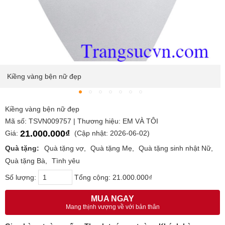
Kiềng vàng bện nữ đẹp
Kiềng vàng bện nữ đẹp
Mã số: TSVN009757 | Thương hiệu: EM VÀ TÔI
21.000.000₫
Giá:
(Cập nhật: 2026-06-02)
Quà tặng:
Quà tặng vợ
Quà tặng Mẹ
Quà tặng sinh nhật Nữ
Quà tặng Bà
Tình yêu
Số lượng:
Tổng cộng:
21.000.000₫
MUA NGAY
Mang thịnh vượng về với bản thân