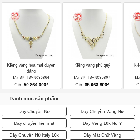
Kiềng vàng hoa mai duyên
Kiềng vàng phú quý
Kiề
dáng
Mã SP: TSVN030864
Mã SP: TSVN030807
Mã
Giá:
50.864.000₫
Giá:
65.068.800₫
G
Danh mục sản phẩm
Dây Chuyền Nữ
Dây Chuyền Vàng Nữ
Dây chuyền liền mặt
Dây Vàng 18k Nữ Ý
Dây Chuyền Nữ Italy 10k
Dây Mặt Chữ Vàng