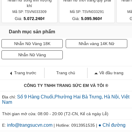
Nhẫn nữ song linh vượng
Nhẫn nữ thời trang quý phái
Nhẫn 
khí
Mã SP: TSVN033309
Mã SP: TSVN033291
Mã
Giá:
5.072.240₫
Giá:
5.095.960₫
G
Danh mục sản phẩm
Nhẫn Nữ Vàng 18K
Nhẫn vàng 14K Nữ
Nhẫn Nữ Vàng
Trang trước
Trang chủ
Về đầu trang
CÔNG TY TNHH TRANG SỨC EM VÀ TÔI ®
Số 9 Hàng Chuối,Phường Hai Bà Trưng, Hà Nội, Việt
Địa chỉ:
Nam
Thời gian mở cửa: 08:00 - 20:00 (T2-CN, Kể cả ngày Lễ)
info@trangsucvn.com
● Chỉ đường
E:
| Hotline: 0913951535 |