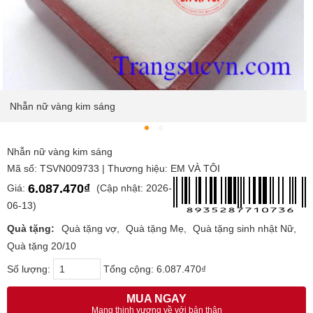
Nhẫn nữ vàng kim sáng
Nhẫn nữ vàng kim sáng
Mã số: TSVN009733 | Thương hiệu: EM VÀ TÔI
6.087.470₫
Giá:
(Cập nhật: 2026-
06-13)
Quà tặng:
Quà tặng vợ
Quà tặng Mẹ
Quà tặng sinh nhật Nữ
Quà tặng 20/10
Số lượng:
Tổng cộng:
6.087.470₫
MUA NGAY
Mang thịnh vượng về với bản thân