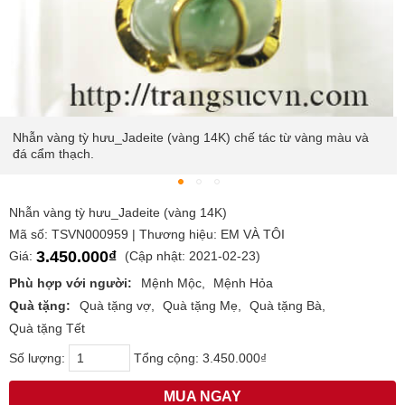
Nhẫn vàng tỳ hưu_Jadeite (vàng 14K) chế tác từ vàng màu và
đá cẩm thạch.
Nhẫn vàng tỳ hưu_Jadeite (vàng 14K)
Mã số: TSVN000959 | Thương hiệu: EM VÀ TÔI
3.450.000₫
Giá:
(Cập nhật: 2021-02-23)
Phù hợp với người:
Mệnh Mộc
Mệnh Hỏa
Quà tặng:
Quà tặng vợ
Quà tặng Mẹ
Quà tặng Bà
Quà tặng Tết
Số lượng:
Tổng cộng:
3.450.000₫
MUA NGAY