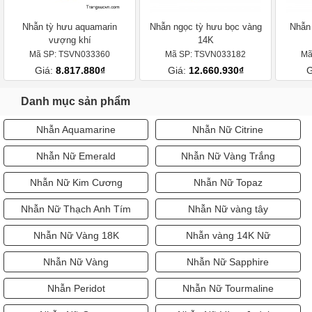
Nhẫn tỳ hưu aquamarin
Nhẫn ngọc tỳ hưu bọc vàng
Nhẫn 
vượng khí
14K
Mã SP: TSVN033360
Mã SP: TSVN033182
Mã
Giá:
8.817.880₫
Giá:
12.660.930₫
G
Danh mục sản phẩm
Nhẫn Aquamarine
Nhẫn Nữ Citrine
Nhẫn Nữ Emerald
Nhẫn Nữ Vàng Trắng
Nhẫn Nữ Kim Cương
Nhẫn Nữ Topaz
Nhẫn Nữ Thạch Anh Tím
Nhẫn Nữ vàng tây
Nhẫn Nữ Vàng 18K
Nhẫn vàng 14K Nữ
Nhẫn Nữ Vàng
Nhẫn Nữ Sapphire
Nhẫn Peridot
Nhẫn Nữ Tourmaline