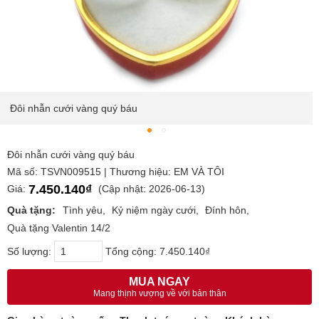
Đôi nhẫn cưới vàng quý báu
Đôi nhẫn cưới vàng quý báu
Mã số: TSVN009515 | Thương hiệu: EM VÀ TÔI
7.450.140₫
Giá:
(Cập nhật: 2026-06-13)
Quà tặng:
Tình yêu
Kỷ niệm ngày cưới
Đính hôn
Quà tặng Valentin 14/2
Số lượng:
Tổng cộng:
7.450.140₫
MUA NGAY
Mang thịnh vượng về với bản thân