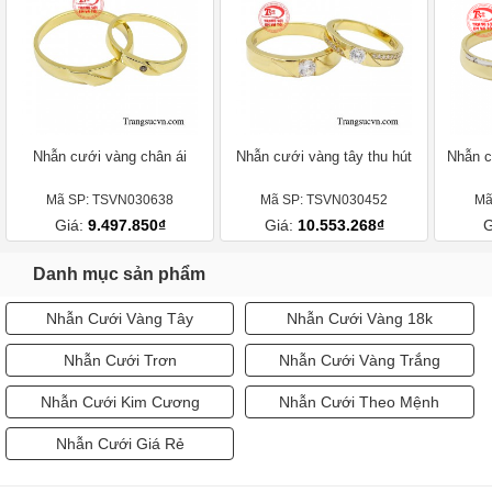
Nhẫn cưới vàng chân ái
Nhẫn cưới vàng tây thu hút
Nhẫn c
Mã SP: TSVN030638
Mã SP: TSVN030452
Mã
Giá:
9.497.850₫
Giá:
10.553.268₫
G
Danh mục sản phẩm
Nhẫn Cưới Vàng Tây
Nhẫn Cưới Vàng 18k
Nhẫn Cưới Trơn
Nhẫn Cưới Vàng Trắng
Nhẫn Cưới Kim Cương
Nhẫn Cưới Theo Mệnh
Nhẫn Cưới Giá Rẻ