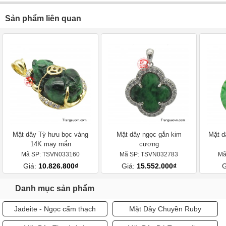
Sản phẩm liên quan
Mặt dây Tỳ hưu bọc vàng
Mặt dây ngọc gắn kim
Mặt d
14K may mắn
cương
Mã SP: TSVN033160
Mã SP: TSVN032783
Mã
Giá:
10.826.800₫
Giá:
15.552.000₫
G
Danh mục sản phẩm
Jadeite - Ngọc cẩm thạch
Mặt Dây Chuyền Ruby