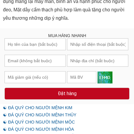
dụng mang lại may mắn, bình an và hạnh phúc cho người
đeo, Mặt dây cẩm thạch phù hợp làm quà tặng cho người
yêu thương những dịp ý nghĩa.
MUA HÀNG NHANH
Đặt hàng
☯ ĐÁ QUÝ CHO NGƯỜI MỆNH KIM
☯ ĐÁ QUÝ CHO NGƯỜI MỆNH THỦY
☯ ĐÁ QUÝ CHO NGƯỜI MỆNH MỘC
☯ ĐÁ QUÝ CHO NGƯỜI MỆNH HỎA