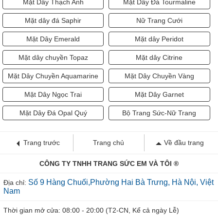
Mặt Dây Thạch Anh
Mặt Dây Đá Tourmaline
Mặt dây đá Saphir
Nữ Trang Cưới
Mặt Dây Emerald
Mặt dây Peridot
Mặt dây chuyền Topaz
Mặt dây Citrine
Mặt Dây Chuyền Aquamarine
Mặt Dây Chuyền Vàng
Mặt Dây Ngọc Trai
Mặt Dây Garnet
Mặt Dây Đá Opal Quý
Bộ Trang Sức-Nữ Trang
Trang trước
Trang chủ
Về đầu trang
CÔNG TY TNHH TRANG SỨC EM VÀ TÔI ®
Số 9 Hàng Chuối,Phường Hai Bà Trưng, Hà Nội, Việt
Địa chỉ:
Nam
Thời gian mở cửa: 08:00 - 20:00 (T2-CN, Kể cả ngày Lễ)