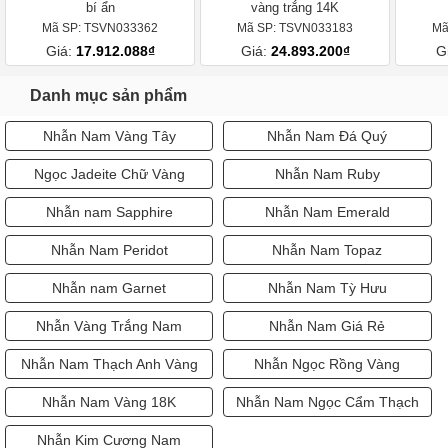
bí ẩn
vàng trắng 14K
Mã SP: TSVN033362
Mã SP: TSVN033183
Mã
Giá:
17.912.088₫
Giá:
24.893.200₫
G
Danh mục sản phẩm
Nhẫn Nam Vàng Tây
Nhẫn Nam Đá Quý
Ngọc Jadeite Chữ Vàng
Nhẫn Nam Ruby
Nhẫn nam Sapphire
Nhẫn Nam Emerald
Nhẫn Nam Peridot
Nhẫn Nam Topaz
Nhẫn nam Garnet
Nhẫn Nam Tỳ Hưu
Nhẫn Vàng Trắng Nam
Nhẫn Nam Giá Rẻ
Nhẫn Nam Thạch Anh Vàng
Nhẫn Ngọc Rồng Vàng
Nhẫn Nam Vàng 18K
Nhẫn Nam Ngọc Cẩm Thạch
Nhẫn Kim Cương Nam