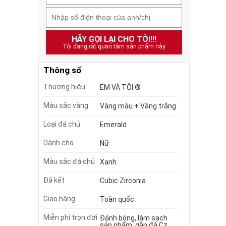
HÃY GỌI LẠI CHO TÔI!!!
Tôi đang rất quan tâm sản phẩm này
Thông số
Thương hiệu
EM VÀ TÔI ®
Màu sắc vàng
Vàng màu + Vàng trắng
Loại đá chủ
Emerald
Dành cho
Nữ
Màu sắc đá chủ
Xanh
Đá kết
Cubic Zirconia
Giao hàng
Toàn quốc
Miễn phí trọn đời
Đánh bóng, làm sạch
sản phẩm, gắn đá Cz