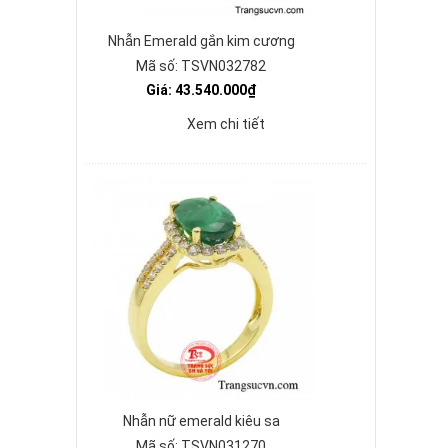
Nhẫn Emerald gắn kim cương
Mã số: TSVN032782
Giá: 43.540.000₫
Xem chi tiết
Nhẫn nữ emerald kiêu sa
Mã số: TSVN031270