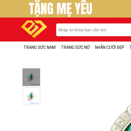
TRANG SỨC NAM
TRANG SỨC NỮ
NHẪN CƯỚI ĐẸP