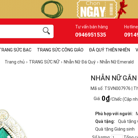
Tư vấn bán hàng
Hotline
0946951535
0914
TRANG SỨC BẠC
TRANG SỨC CÔNG GIÁO
ĐÁ QUÝ THIÊN NHIÊN
V
Trang chủ
TRANG SỨC NỮ
Nhẫn Nữ Đá Quý
Nhẫn Nữ Emerald
NHẪN NỮ GẮN 
Mã số: TSVN007976 | Th
0₫
Giá:
/Chiếc
(Cập nh
Phù hợp với người:
Quà tặng:
Quà tặng 
Quà tặng Giáng sinh
Số lượng:
Tổng c