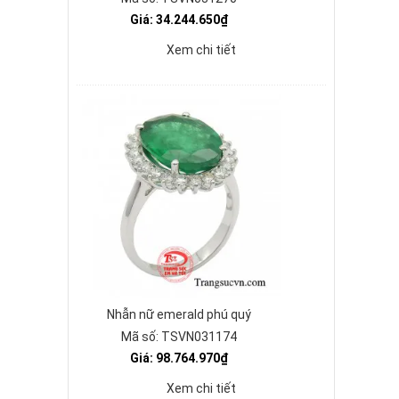
Giá: 34.244.650₫
Xem chi tiết
Nhẫn nữ emerald phú quý
Mã số: TSVN031174
Giá: 98.764.970₫
Xem chi tiết