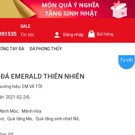
SALE
951535
Giỏ hàng
Tin tức
Đăng nhập
0
ÒNG TAY ĐÁ
ĐÁ PHONG THỦY
Tư vấn
ĐÁ EMERALD THIÊN NHIÊN
ương hiệu: EM VÀ TÔI
ật: 2021-02-24)
Mệnh Mộc
Mệnh Hỏa
vợ
Quà tặng Mẹ
Quà tặng sinh nhật Nữ
ộng:
0₫