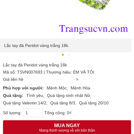
Lắc tay đá Peridot vàng trắng 18k
Lắc tay đá Peridot vàng trắng 18k
Mã số: TSVN007693 | Thương hiệu: EM VÀ TÔI
Giá liên hệ
>
Phù hợp với người:
Mệnh Mộc
Mệnh Hỏa
Quà tặng:
Tình yêu
Quà tặng sinh nhật Nữ
Quà tặng Valentin 14/2
Quà tặng 8/3
Quà tặng 20/10
Số lượng:
Tổng cộng:
0₫
MUA NGAY
Mang thịnh vượng về với bản thân