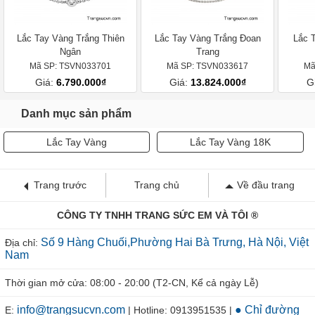
Lắc Tay Vàng Trắng Thiên
Lắc Tay Vàng Trắng Đoan
Lắc 
Ngân
Trang
Mã SP: TSVN033701
Mã SP: TSVN033617
Mã
Giá:
6.790.000₫
Giá:
13.824.000₫
G
Danh mục sản phẩm
Lắc Tay Vàng
Lắc Tay Vàng 18K
Trang trước
Trang chủ
Về đầu trang
CÔNG TY TNHH TRANG SỨC EM VÀ TÔI ®
Số 9 Hàng Chuối,Phường Hai Bà Trưng, Hà Nội, Việt
Địa chỉ:
Nam
Thời gian mở cửa: 08:00 - 20:00 (T2-CN, Kể cả ngày Lễ)
info@trangsucvn.com
● Chỉ đường
E:
| Hotline: 0913951535 |