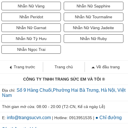
Nhẫn Nữ Vàng
Nhẫn Nữ Sapphire
Nhẫn Peridot
Nhẫn Nữ Tourmaline
Nhẫn Nữ Garnat
Nhẫn Nữ Vàng Jadeite
Nhẫn Nữ Tỳ Hưu
Nhẫn Nữ Ruby
Nhẫn Ngọc Trai
Trang trước
Trang chủ
Về đầu trang
CÔNG TY TNHH TRANG SỨC EM VÀ TÔI ®
Số 9 Hàng Chuối,Phường Hai Bà Trưng, Hà Nội, Việt
Địa chỉ:
Nam
Thời gian mở cửa: 08:00 - 20:00 (T2-CN, Kể cả ngày Lễ)
info@trangsucvn.com
● Chỉ đường
E:
| Hotline: 0913951535 |