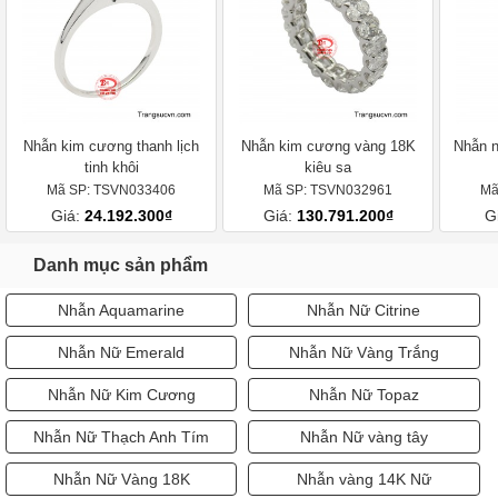
Nhẫn kim cương thanh lịch
Nhẫn kim cương vàng 18K
Nhẫn n
tinh khôi
kiêu sa
Mã SP: TSVN033406
Mã SP: TSVN032961
Mã
Giá:
24.192.300₫
Giá:
130.791.200₫
G
Danh mục sản phẩm
Nhẫn Aquamarine
Nhẫn Nữ Citrine
Nhẫn Nữ Emerald
Nhẫn Nữ Vàng Trắng
Nhẫn Nữ Kim Cương
Nhẫn Nữ Topaz
Nhẫn Nữ Thạch Anh Tím
Nhẫn Nữ vàng tây
Nhẫn Nữ Vàng 18K
Nhẫn vàng 14K Nữ