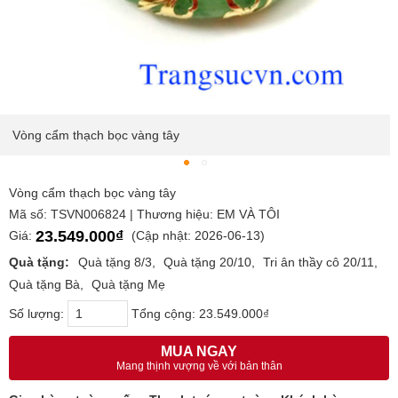
Vòng cẩm thạch bọc vàng tây
Vòng cẩm thạch bọc vàng tây
Mã số: TSVN006824 | Thương hiệu: EM VÀ TÔI
23.549.000₫
Giá:
(Cập nhật: 2026-06-13)
Quà tặng:
Quà tặng 8/3
Quà tặng 20/10
Tri ân thầy cô 20/11
Quà tặng Bà
Quà tặng Mẹ
Số lượng:
Tổng cộng:
23.549.000₫
MUA NGAY
Mang thịnh vượng về với bản thân