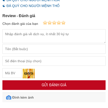
☯ ĐÁ QUÝ CHO NGƯỜI MỆNH HỎA
☯ ĐÁ QUÝ CHO NGƯỜI MỆNH THỔ
Review - Đánh giá
Chọn đánh giá của bạn
GỬI ĐÁNH GIÁ
Đính kèm ảnh