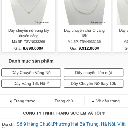
Dây chuyền nữ vàng tây
Dây chuyền chữ O vàng
Dây 
duyên dáng
18K
Mã SP: TSVN033269
Mã SP: TSVN033136
Mã
Giá:
6.699.000₫
Giá:
9.912.000₫
G
Danh mục sản phẩm
Dây Chuyền Vàng Nữ
Dây chuyền liền mặt
Dây Vàng 18k Nữ Ý
Dây Chuyền Nữ Italy 10k
Trang trước
Trang chủ
Về đầu trang
CÔNG TY TNHH TRANG SỨC EM VÀ TÔI ®
Số 9 Hàng Chuối,Phường Hai Bà Trưng, Hà Nội, Việt
Địa chỉ:
Nam