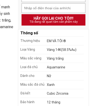
ế mạnh
y sinh
HÃY GỌI LẠI CHO TÔI!!!
 trăng,
Tôi đang rất quan tâm sản phẩm này
uamarine
Thông số
Thương hiệu
EM VÀ TÔI ®
Loại Vàng
Vàng 14K(58.5%Au)
Màu sắc vàng
Vàng trắng
Loại đá chủ
Aquamarine
Dành cho
Nữ
Màu sắc đá chủ
Xanh
Đá kết
Cubic Zirconia
Bảo hành
12 tháng