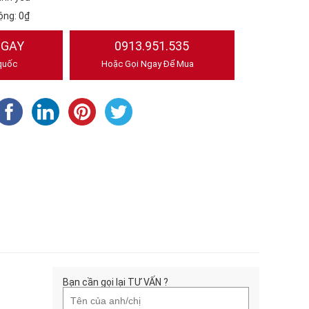
ộng:
0₫
NGAY
0913.951.535
quốc
Hoặc Gọi Ngay Để Mua
Bạn cần gọi lại TƯ VẤN ?