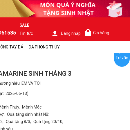
SALE
951535
Giỏ hàng
Tin tức
Đăng nhập
0
ÒNG TAY ĐÁ
ĐÁ PHONG THỦY
Tư vấn
AMARINE SINH THÁNG 3
ương hiệu: EM VÀ TÔI
ật: 2026-06-13)
Mệnh Thủy
Mệnh Mộc
vợ
Quà tặng sinh nhật Nữ
/2
Quà tặng 8/3
Quà tặng 20/10
ình yêu