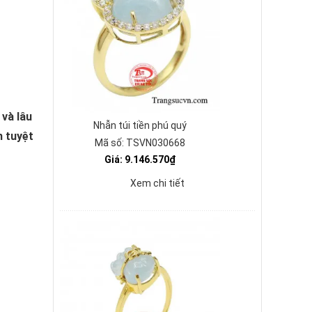
và lâu
Nhẫn túi tiền phú quý
h tuyệt
Mã số: TSVN030668
Giá: 9.146.570₫
Xem chi tiết