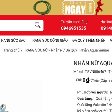
Tư vấn bán hàng
Hotline
0946951535
0914
TRANG SỨC BẠC
TRANG SỨC CÔNG GIÁO
ĐÁ QUÝ THIÊN NHIÊN
V
Trang chủ
TRANG SỨC NỮ
Nhẫn Nữ Đá Quý
Nhẫn Aquamarine
NHẪN NỮ AQU
Mã số: TSVN006467 | Th
0₫
Giá:
/Chiếc
(Cập nh
Phù hợp với người:
Quà tặng:
Quà tặng 
Quà tặng Valentin 14
Kỷ niệm ngày cưới
T