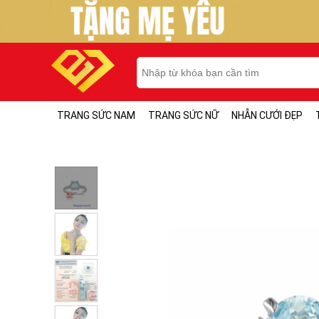
TRANG SỨC NAM
TRANG SỨC NỮ
NHẪN CƯỚI ĐẸP