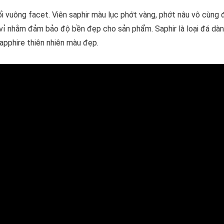
i vuông facet. Viên saphir màu lục phớt vàng, phớt nâu vô cùng
 vỉ nhằm đảm bảo độ bền đẹp cho sản phẩm. Saphir là loại đá dà
apphire thiên nhiên màu đẹp.