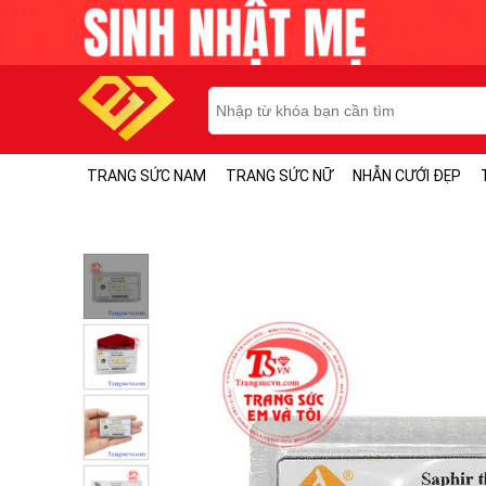
TRANG SỨC NAM
TRANG SỨC NỮ
NHẪN CƯỚI ĐẸP