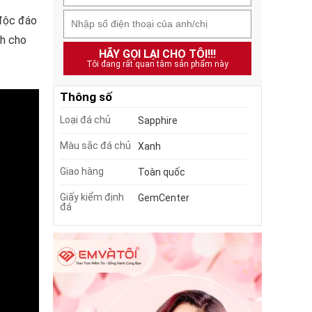
 độc đáo
nh cho
HÃY GỌI LẠI CHO TÔI!!!
Tôi đang rất quan tâm sản phẩm này
Thông số
Loại đá chủ
Sapphire
Màu sắc đá chủ
Xanh
Giao hàng
Toàn quốc
Giấy kiểm định
GemCenter
đá