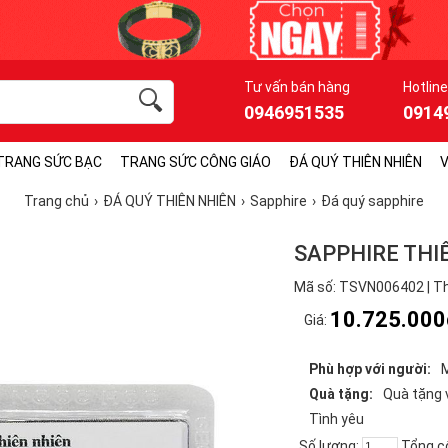
Tư vấn bán hàng
Hotline
0946951535
0914
TRANG SỨC BẠC
TRANG SỨC CÔNG GIÁO
ĐÁ QUÝ THIÊN NHIÊN
V
Trang chủ
ĐÁ QUÝ THIÊN NHIÊN
Sapphire
Đá quý sapphire
SAPPHIRE THI
Mã số: TSVN006402 | Th
10.725.000
Giá:
Phù hợp với người:
Quà tặng:
Quà tặng 
Tình yêu
Số lượng:
Tổng c