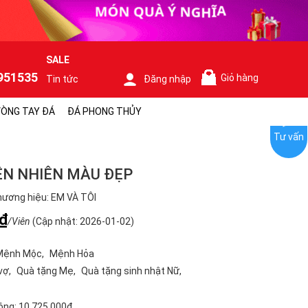
SALE
951535
Giỏ hàng
Tin tức
Đăng nhập
0
ÒNG TAY ĐÁ
ĐÁ PHONG THỦY
Tư vấn
ÊN NHIÊN MÀU ĐẸP
ương hiệu: EM VÀ TÔI
₫
/Viên
(Cập nhật: 2026-01-02)
Mệnh Mộc
Mệnh Hỏa
vợ
Quà tặng Mẹ
Quà tặng sinh nhật Nữ
ộng:
10.725.000₫