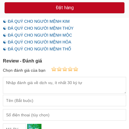
Đặt hàng
☯ ĐÁ QUÝ CHO NGƯỜI MỆNH KIM
☯ ĐÁ QUÝ CHO NGƯỜI MỆNH THỦY
☯ ĐÁ QUÝ CHO NGƯỜI MỆNH MỘC
☯ ĐÁ QUÝ CHO NGƯỜI MỆNH HỎA
☯ ĐÁ QUÝ CHO NGƯỜI MỆNH THỔ
Review - Đánh giá
Chọn đánh giá của bạn