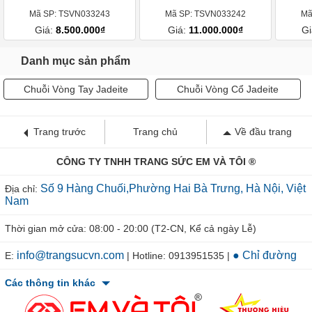
Mã SP: TSVN033243
Mã SP: TSVN033242
Mã
Giá:
8.500.000₫
Giá:
11.000.000₫
Gi
Danh mục sản phẩm
Chuỗi Vòng Tay Jadeite
Chuỗi Vòng Cổ Jadeite
Trang trước
Trang chủ
Về đầu trang
CÔNG TY TNHH TRANG SỨC EM VÀ TÔI ®
Số 9 Hàng Chuối,Phường Hai Bà Trưng, Hà Nội, Việt
Địa chỉ:
Nam
Thời gian mở cửa: 08:00 - 20:00 (T2-CN, Kể cả ngày Lễ)
info@trangsucvn.com
● Chỉ đường
E:
| Hotline: 0913951535 |
Các thông tin khác