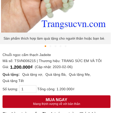
Chuỗi ngọc cẩm thạch Jadeite
Chuỗi ngọc cẩm thạch Jadeite
Mã số: TSVN006215 | Thương hiệu: TRANG SỨC EM VÀ TÔI
1.200.000₫
Giá:
(Cập nhật: 2020-02-06)
Quà tặng:
Quà tặng vợ
Quà tặng Bà
Quà tặng Mẹ
Quà tặng Tết
Số lượng:
Tổng cộng:
1.200.000₫
MUA NGAY
Mang thịnh vượng về với bản thân