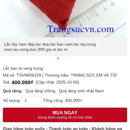
Lắc tay nam đẹp,lac dep,lac bac nam,lac tay,vong
nam,lac,vong,bac,999,gia re,lac re
Lắc bạc ta sang trọng
Mã số: TSVN006159 | Thương hiệu: TRANG SỨC EM VÀ TÔI
400.000₫
Giá:
(Cập nhật: 2025-10-09)
Quà tặng:
Quà tặng chồng
Quà tặng sinh nhật Nam
Số lượng:
Tổng cộng:
400.000₫
MUA NGAY
Mang thịnh vượng về với bản thân
Giao hàng toàn quốc - Thanh toán an toàn - Khách hàng ưa