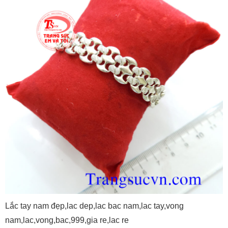
Lắc tay nam đẹp,lac dep,lac bac nam,lac tay,vong
nam,lac,vong,bac,999,gia re,lac re