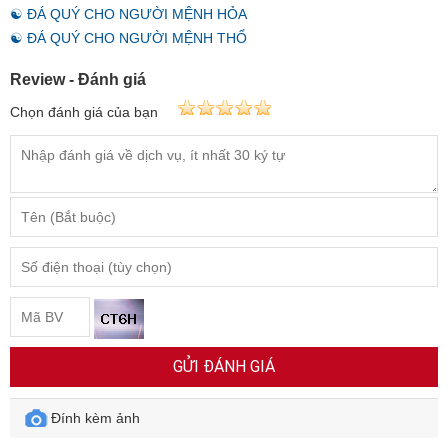
☯ ĐÁ QUÝ CHO NGƯỜI MỆNH HỎA
☯ ĐÁ QUÝ CHO NGƯỜI MỆNH THỔ
Review - Đánh giá
Chọn đánh giá của bạn
GỬI ĐÁNH GIÁ
Đính kèm ảnh