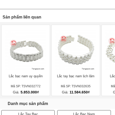
Sản phẩm liên quan
Lắc bạc nam uy quyền
Lắc tay bạc nam lịch lãm
Lắc
Mã SP: TSVN032772
Mã SP: TSVN032635
Mã
Giá:
5.853.000₫
Giá:
11.584.650₫
G
Danh mục sản phẩm
Lắc Tay Bạc
Lắc Bạc Nam