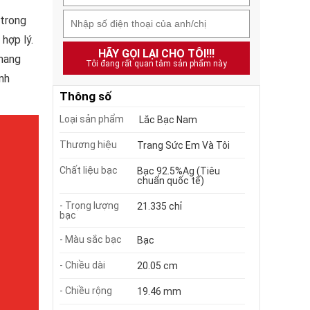
 trong
hợp lý.
HÃY GỌI LẠI CHO TÔI!!!
 mang
Tôi đang rất quan tâm sản phẩm này
nh
Thông số
Loại sản phẩm
Lắc Bạc Nam
Thương hiệu
Trang Sức Em Và Tôi
Chất liệu bạc
Bạc 92.5%Ag (Tiêu
chuẩn quốc tế)
- Trọng lượng
21.335 chỉ
bạc
- Màu sắc bạc
Bạc
- Chiều dài
20.05 cm
- Chiều rộng
19.46 mm