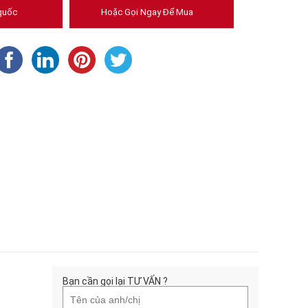
quốc
Hoặc Gọi Ngay Để Mua
Bạn cần gọi lại TƯ VẤN ?