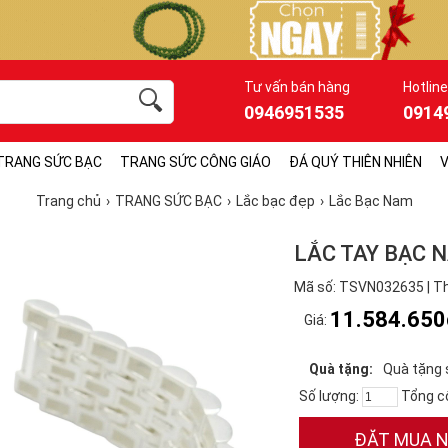
Tư vấn bán hàng
Hotline
0946951535
0914
TRANG SỨC BẠC
TRANG SỨC CÔNG GIÁO
ĐÁ QUÝ THIÊN NHIÊN
V
Trang chủ
TRANG SỨC BẠC
Lắc bạc đẹp
Lắc Bạc Nam
LẮC TAY BẠC 
Mã số: TSVN032635 | Th
11.584.650
Giá:
Quà tặng:
Quà tặng 
Số lượng:
Tổng c
ĐẶT MUA 