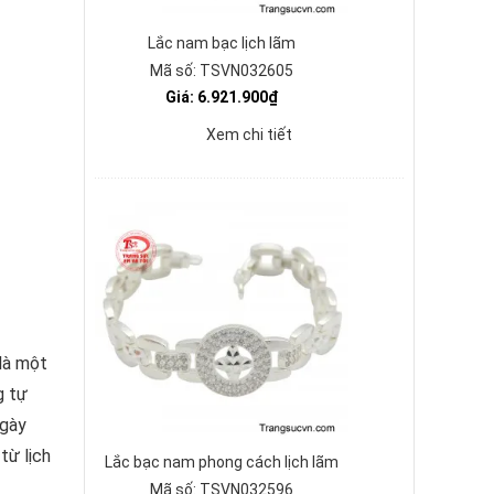
Lắc nam bạc lịch lãm
Mã số: TSVN032605
Giá: 6.921.900₫
Xem chi tiết
 là một
g tự
ngày
từ lịch
Lắc bạc nam phong cách lịch lãm
Mã số: TSVN032596