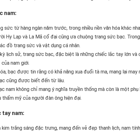
ạc nam:
g sức từ hàng ngàn năm trước, trong nhiều nền văn hóa khác nha
gười Hy Lạp và La Mã cổ đại cũng ưa chuộng trang sức bạc. Trong
ác đồ trang sức và vật dụng cá nhân.
ỳ lịch sử, trang sức bạc, đặc biệt là những chiếc lắc tay lớn và 
 của nam giới.
hóa, bạc được tin rằng có khả năng xua đuổi tà ma, mang lại may
ạc cũng được biết đến từ lâu.
 bạc nam không chỉ mang ý nghĩa truyền thống mà còn là một phụ 
gu thẩm mỹ của người đàn ông hiện đại.
c tay nam:
h kim trắng sáng đặc trưng, mang đến vẻ đẹp thanh lịch, nam tín