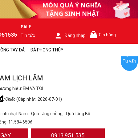
SALE
951535
Giỏ hàng
Tin tức
Đăng nhập
0
ÒNG TAY ĐÁ
ĐÁ PHONG THỦY
Tư vấn
NAM LỊCH LÃM
ương hiệu: EM VÀ TÔI
₫
/Chiếc
(Cập nhật: 2026-07-01)
sinh nhật Nam
Quà tặng chồng
Quà tặng Bố
ộng:
11.584.650₫
NGAY
0913.951.535