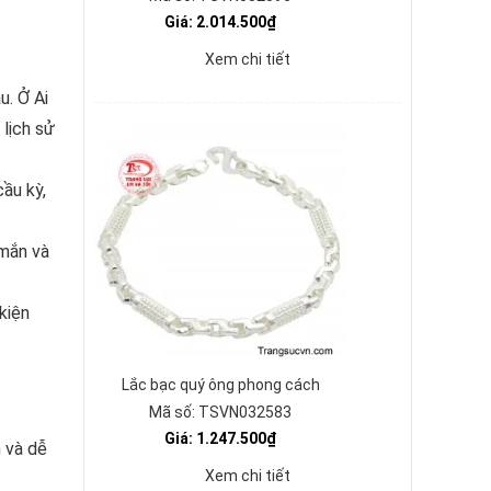
Giá: 2.014.500₫
Xem chi tiết
u. Ở Ai
 lịch sử
cầu kỳ,
 mắn và
kiện
Lắc bạc quý ông phong cách
Mã số: TSVN032583
Giá: 1.247.500₫
h và dễ
Xem chi tiết