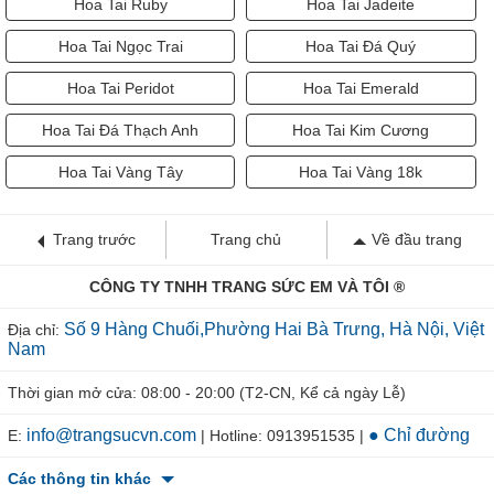
Hoa Tai Ruby
Hoa Tai Jadeite
Hoa Tai Ngọc Trai
Hoa Tai Đá Quý
Hoa Tai Peridot
Hoa Tai Emerald
Hoa Tai Đá Thạch Anh
Hoa Tai Kim Cương
Hoa Tai Vàng Tây
Hoa Tai Vàng 18k
Trang trước
Trang chủ
Về đầu trang
CÔNG TY TNHH TRANG SỨC EM VÀ TÔI ®
Số 9 Hàng Chuối,Phường Hai Bà Trưng, Hà Nội, Việt
Địa chỉ:
Nam
Thời gian mở cửa: 08:00 - 20:00 (T2-CN, Kể cả ngày Lễ)
info@trangsucvn.com
● Chỉ đường
E:
| Hotline: 0913951535 |
Các thông tin khác