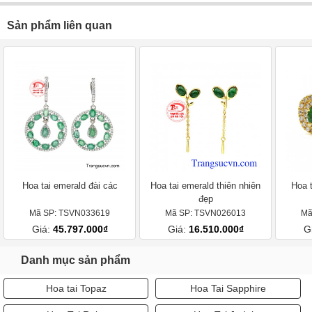
Sản phẩm liên quan
Hoa tai emerald đài các
Hoa tai emerald thiên nhiên
Hoa 
đẹp
Mã SP: TSVN033619
Mã SP: TSVN026013
Mã
Giá:
45.797.000₫
Giá:
16.510.000₫
G
Danh mục sản phẩm
Hoa tai Topaz
Hoa Tai Sapphire