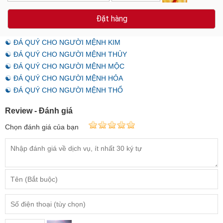
Đặt hàng
☯ ĐÁ QUÝ CHO NGƯỜI MỆNH KIM
☯ ĐÁ QUÝ CHO NGƯỜI MỆNH THỦY
☯ ĐÁ QUÝ CHO NGƯỜI MỆNH MỘC
☯ ĐÁ QUÝ CHO NGƯỜI MỆNH HỎA
☯ ĐÁ QUÝ CHO NGƯỜI MỆNH THỔ
Review - Đánh giá
Chọn đánh giá của bạn