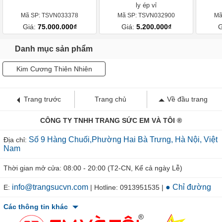
ly ép vỉ
Mã SP: TSVN033378
Mã SP: TSVN032900
Mã
Giá:
75.000.000₫
Giá:
5.200.000₫
G
Danh mục sản phẩm
Kim Cương Thiên Nhiên
Trang trước
Trang chủ
Về đầu trang
CÔNG TY TNHH TRANG SỨC EM VÀ TÔI ®
Số 9 Hàng Chuối,Phường Hai Bà Trưng, Hà Nội, Việt
Địa chỉ:
Nam
Thời gian mở cửa: 08:00 - 20:00 (T2-CN, Kể cả ngày Lễ)
info@trangsucvn.com
● Chỉ đường
E:
| Hotline: 0913951535 |
Các thông tin khác