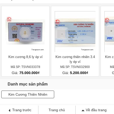
Kim cương 8,6 ly ép vỉ
Kim cương thiên nhiên 3.4
Kim c
ly ép vỉ
Mã SP: TSVN033378
Mã SP: TSVN032900
Mã
Giá:
75.000.000₫
Giá:
5.200.000₫
G
Danh mục sản phẩm
Kim Cương Thiên Nhiên
Trang trước
Trang chủ
Về đầu trang