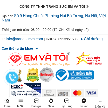
CÔNG TY TNHH TRANG SỨC EM VÀ TÔI ®
Số 9 Hàng Chuối,Phường Hai Bà Trưng, Hà Nội, Việt
Địa chỉ:
Nam
Thời gian mở cửa: 08:00 - 20:00 (T2-CN, Kể cả ngày Lễ)
info@trangsucvn.com
● Chỉ đường
E:
| Hotline: 0913951535 |
Các thông tin khác
© 2011-2026 TRANGSUCVN.COM Copyright, All Rights Reserved.
•••
Mã số doanh nghiệp: 0106207967. Nơi cấp: Sở Kế Hoạch & Đầu Tư
Menu
Home
Báo giá
Sale
Đặt hàng
Tư vấn
Liên Hệ