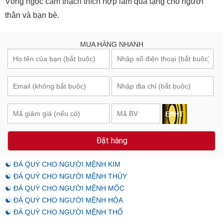
Vòng ngọc cẩm thạch thích hợp làm quà tặng cho người
thân và bạn bè.
MUA HÀNG NHANH
Đặt hàng
☯ ĐÁ QUÝ CHO NGƯỜI MỆNH KIM
☯ ĐÁ QUÝ CHO NGƯỜI MỆNH THỦY
☯ ĐÁ QUÝ CHO NGƯỜI MỆNH MỘC
☯ ĐÁ QUÝ CHO NGƯỜI MỆNH HỎA
☯ ĐÁ QUÝ CHO NGƯỜI MỆNH THỔ