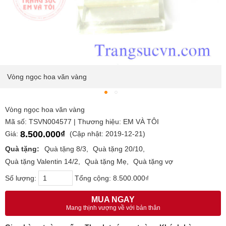
Vòng ngọc hoa văn vàng
Vòng ngọc hoa văn vàng
Mã số: TSVN004577 | Thương hiệu: EM VÀ TÔI
8.500.000₫
Giá:
(Cập nhật: 2019-12-21)
Quà tặng:
Quà tặng 8/3
Quà tặng 20/10
Quà tặng Valentin 14/2
Quà tặng Mẹ
Quà tặng vợ
Số lượng:
Tổng cộng:
8.500.000₫
MUA NGAY
Mang thịnh vượng về với bản thân