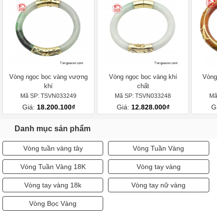
Vòng ngọc bọc vàng vượng
Vòng ngọc bọc vàng khí
Vòng
khí
chất
Mã SP: TSVN033249
Mã SP: TSVN033248
Mã
Giá:
18.200.100₫
Giá:
12.828.000₫
G
Danh mục sản phẩm
Vòng tuần vàng tây
Vòng Tuần Vàng
Vòng Tuần Vàng 18K
Vòng tay vàng
Vòng tay vàng 18k
Vòng tay nữ vàng
Vòng Bọc Vàng