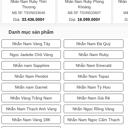
Nhẫn Nam Ruby Thời
Nhẫn Nam Ruby Phóng
Nhẫn 
Thượng
Khoáng
Mã SP: TSVN033646
Mã SP: TSVN033607
Mã
Giá:
33.436.000₫
Giá:
16.099.000₫
G
Danh mục sản phẩm
Nhẫn Nam Vàng Tây
Nhẫn Nam Đá Quý
Ngọc Jadeite Chữ Vàng
Nhẫn Nam Ruby
Nhẫn nam Sapphire
Nhẫn Nam Emerald
Nhẫn Nam Peridot
Nhẫn Nam Topaz
Nhẫn nam Garnet
Nhẫn Nam Tỳ Hưu
Nhẫn Vàng Trắng Nam
Nhẫn Nam Giá Rẻ
Nhẫn Nam Thạch Anh Vàng
Nhẫn Ngọc Rồng Vàng
Nhẫn Nam Vàng 18K
Nhẫn Nam Ngọc Cẩm Thạch