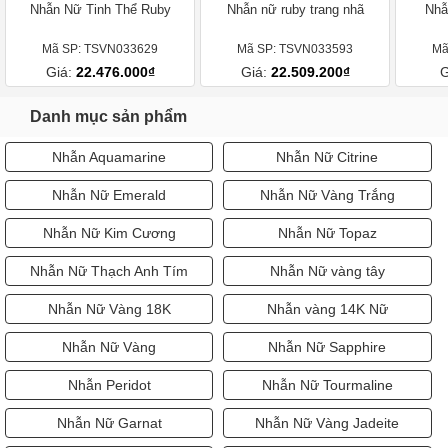
Nhẫn Nữ Tinh Thể Ruby
Nhẫn nữ ruby trang nhã
Nhẫ
Mã SP: TSVN033629
Mã SP: TSVN033593
Mã
Giá:
22.476.000₫
Giá:
22.509.200₫
G
Danh mục sản phẩm
Nhẫn Aquamarine
Nhẫn Nữ Citrine
Nhẫn Nữ Emerald
Nhẫn Nữ Vàng Trắng
Nhẫn Nữ Kim Cương
Nhẫn Nữ Topaz
Nhẫn Nữ Thạch Anh Tím
Nhẫn Nữ vàng tây
Nhẫn Nữ Vàng 18K
Nhẫn vàng 14K Nữ
Nhẫn Nữ Vàng
Nhẫn Nữ Sapphire
Nhẫn Peridot
Nhẫn Nữ Tourmaline
Nhẫn Nữ Garnat
Nhẫn Nữ Vàng Jadeite