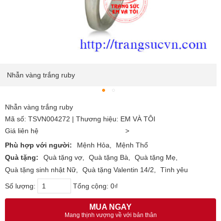
Nhẫn vàng trắng ruby
Nhẫn vàng trắng ruby
Mã số: TSVN004272 | Thương hiệu: EM VÀ TÔI
Giá liên hệ
>
Phù hợp với người:
Mệnh Hỏa
Mệnh Thổ
Quà tặng:
Quà tặng vợ
Quà tặng Bà
Quà tặng Mẹ
Quà tặng sinh nhật Nữ
Quà tặng Valentin 14/2
Tình yêu
Số lượng:
Tổng cộng:
0₫
MUA NGAY
Mang thịnh vượng về với bản thân