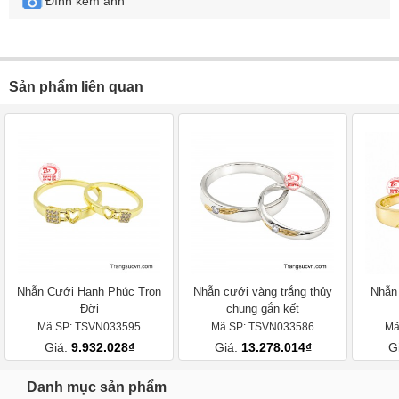
Đính kèm ảnh
Sản phẩm liên quan
Nhẫn Cưới Hạnh Phúc Trọn
Nhẫn cưới vàng trắng thủy
Nhẫn
Đời
chung gắn kết
Mã SP: TSVN033595
Mã SP: TSVN033586
Mã
Giá:
9.932.028₫
Giá:
13.278.014₫
G
Danh mục sản phẩm