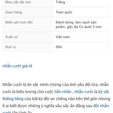
Màu sắc đá chủ
Trắng
Giao hàng
Toàn quốc
Miễn phí trọn đời
Đánh bóng, làm sạch sản
phẩm, gắn đá Cz dưới 3 mm
Xuất xứ
Việt nam
Đơn vị
/Đôi
nhẫn cưới giá rẻ
Nhẫn cưới là tín vật minh chứng của tình yêu đôi lứa, nhẫn
cưới là biểu tượng cho cuộc
hôn nhân
,
nhẫn cưới
là
kỷ vật
thiêng liêng
của bất kỳ đôi vợ chồng nào trên thế giới nhưng
ít ai biết được những ý nghĩa sâu sắc ẩn đằng sau
đôi nhẫn
cướ
i lấp lánh ấy...