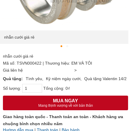
nhẫn cưới giá rẻ
nhẫn cưới giá rẻ
Mã số: TSVN000422 | Thương hiệu: EM VÀ TÔI
Giá liên hệ
>
Quà tặng:
Tình yêu
Kỷ niệm ngày cưới
Quà tặng Valentin 14/2
Số lượng:
Tổng cộng:
0₫
MUA NGAY
Mang thịnh vượng về với bản thân
Giao hàng toàn quốc - Thanh toán an toàn - Khách hàng ưa
chuộng bình chọn nhiều năm
Hướng dẫn mua
|
Thanh toán
|
Bảo hành