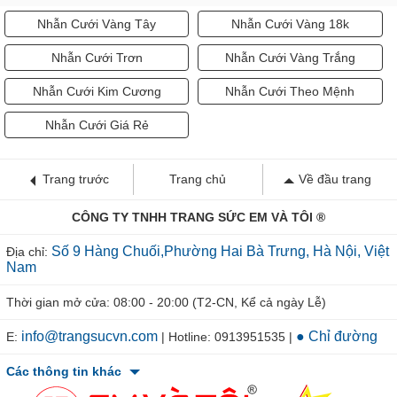
Nhẫn Cưới Vàng Tây
Nhẫn Cưới Vàng 18k
Nhẫn Cưới Trơn
Nhẫn Cưới Vàng Trắng
Nhẫn Cưới Kim Cương
Nhẫn Cưới Theo Mệnh
Nhẫn Cưới Giá Rẻ
Trang trước
Trang chủ
Về đầu trang
CÔNG TY TNHH TRANG SỨC EM VÀ TÔI ®
Số 9 Hàng Chuối,Phường Hai Bà Trưng, Hà Nội, Việt
Địa chỉ:
Nam
Thời gian mở cửa: 08:00 - 20:00 (T2-CN, Kể cả ngày Lễ)
info@trangsucvn.com
● Chỉ đường
E:
| Hotline: 0913951535 |
Các thông tin khác