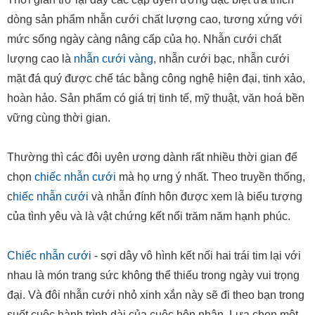
dòng sản phẩm nhẫn cưới chất lượng cao, tương xứng với
mức sống ngày càng nâng cấp của họ. Nhẫn cưới chất
lượng cao là
nhẫn cưới vàng
, nhẫn cưới bạc, nhẫn cưới
mặt đá quý được chế tác bằng công nghệ hiện đại, tinh xảo,
hoàn hảo. Sản phẩm có giá trị tinh tế, mỹ thuật, văn hoá bền
vững cùng thời gian.
Thường thì các đôi uyên ương dành rất nhiều thời gian để
chọn
chiếc nhẫn cưới
mà họ ưng ý nhất. Theo truyền thống,
c
hiếc nhẫn cưới
và nhẫn đính hôn được xem là biểu tượng
của tình yêu và là vật chứng kết nối trăm năm hạnh phúc.
Chiếc nhẫn cưới
- sợi dây vô hình kết nối hai trái tim lại với
nhau là món trang sức không thể thiếu trong ngày vui trọng
đại. Và đôi nhẫn cưới nhỏ xinh xắn này sẽ đi theo bạn trong
suốt cuộc hành trình dài của cuộc hôn nhân. Lựa chọn một