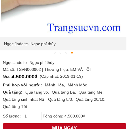
Ngọc Jadeite- Ngọc phỉ thúy
Ngọc Jadeite- Ngọc phỉ thúy
Mã số: TSVN003902 | Thương hiệu: EM VÀ TÔI
4.500.000₫
Giá:
(Cập nhật: 2019-01-19)
Phù hợp với người:
Mệnh Hỏa
Mệnh Mộc
Quà tặng:
Quà tặng vợ
Quà tặng Bà
Quà tặng Mẹ
Quà tặng sinh nhật Nữ
Quà tặng 8/3
Quà tặng 20/10
Quà tặng Tết
Số lượng:
Tổng cộng:
4.500.000₫
MUA NGAY