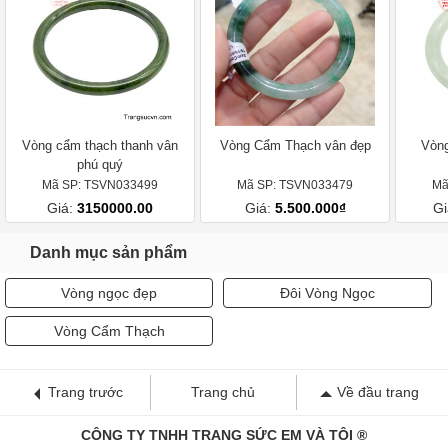
Vòng cẩm thạch thanh vân
Vòng Cẩm Thạch vân đẹp
Vòn
phú quý
Mã SP: TSVN033499
Mã SP: TSVN033479
Mã
Giá:
3150000.00
Giá:
5.500.000₫
Gi
Danh mục sản phẩm
Vòng ngọc đẹp
Đôi Vòng Ngọc
Vòng Cẩm Thạch
Trang trước
Trang chủ
Về đầu trang
CÔNG TY TNHH TRANG SỨC EM VÀ TÔI ®