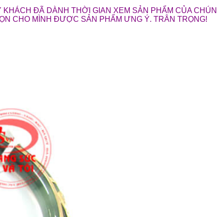
 KHÁCH ĐÃ DÀNH THỜI GIAN XEM SẢN PHẨM CỦA CHÚNG
HỌN CHO MÌNH ĐƯỢC SẢN PHẨM ƯNG Ý. TRÂN TRỌNG!