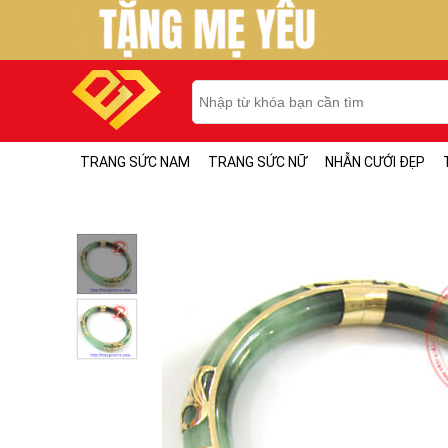
TRANG SỨC NAM
TRANG SỨC NỮ
NHẪN CƯỚI ĐẸP