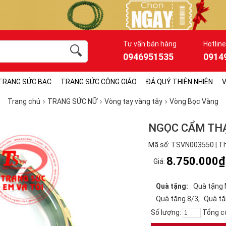
Tư vấn bán hàng
Hotline
0946951535
0914
TRANG SỨC BẠC
TRANG SỨC CÔNG GIÁO
ĐÁ QUÝ THIÊN NHIÊN
V
Trang chủ
TRANG SỨC NỮ
Vòng tay vàng tây
Vòng Bọc Vàng
NGỌC CẨM THẠ
Mã số: TSVN003550 | Th
8.750.000₫
Giá:
Quà tặng:
Quà tặng
Quà tặng 8/3
Quà tặ
Số lượng:
Tổng c