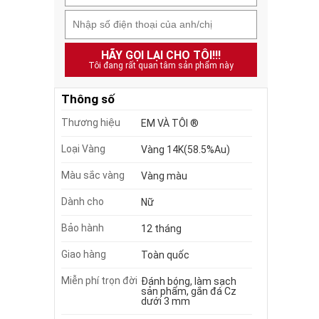
HÃY GỌI LẠI CHO TÔI!!!
Tôi đang rất quan tâm sản phẩm này
Thông số
Thương hiệu
EM VÀ TÔI ®
Loại Vàng
Vàng 14K(58.5%Au)
Màu sắc vàng
Vàng màu
Dành cho
Nữ
Bảo hành
12 tháng
Giao hàng
Toàn quốc
Miễn phí trọn đời
Đánh bóng, làm sạch
sản phẩm, gắn đá Cz
dưới 3 mm