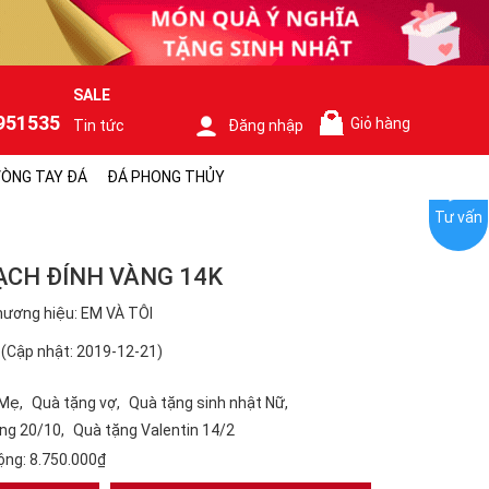
SALE
951535
Giỏ hàng
Tin tức
Đăng nhập
0
ÒNG TAY ĐÁ
ĐÁ PHONG THỦY
Tư vấn
CH ĐÍNH VÀNG 14K
ương hiệu: EM VÀ TÔI
(Cập nhật: 2019-12-21)
 Mẹ
Quà tặng vợ
Quà tặng sinh nhật Nữ
ng 20/10
Quà tặng Valentin 14/2
ộng:
8.750.000₫