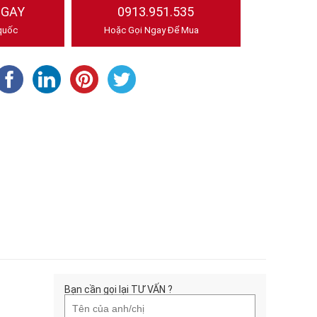
NGAY
0913.951.535
quốc
Hoặc Gọi Ngay Để Mua
Bạn cần gọi lại TƯ VẤN ?