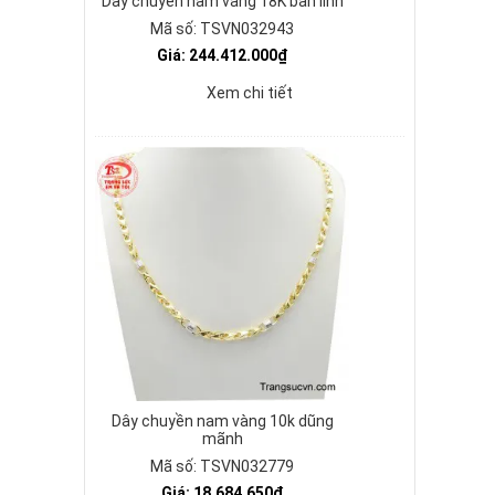
Dây chuyền nam vàng 18K bản lĩnh
Mã số: TSVN032943
Giá: 244.412.000₫
Xem chi tiết
Dây chuyền nam vàng 10k dũng
mãnh
Mã số: TSVN032779
Giá: 18.684.650₫