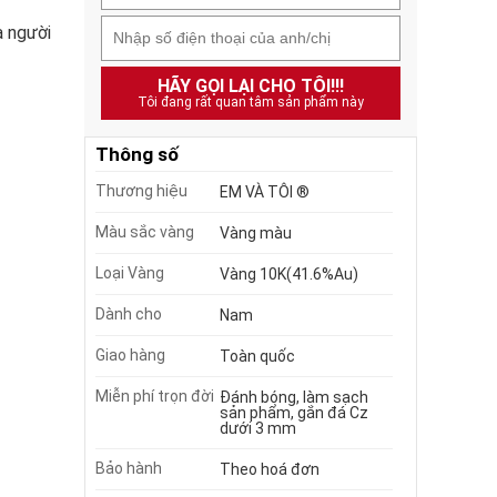
a người
HÃY GỌI LẠI CHO TÔI!!!
Tôi đang rất quan tâm sản phẩm này
Thông số
Thương hiệu
EM VÀ TÔI ®
Màu sắc vàng
Vàng màu
Loại Vàng
Vàng 10K(41.6%Au)
Dành cho
Nam
Giao hàng
Toàn quốc
Miễn phí trọn đời
Đánh bóng, làm sạch
sản phẩm, gắn đá Cz
dưới 3 mm
Bảo hành
Theo hoá đơn