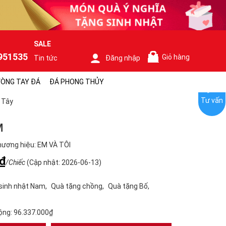
SALE
951535
Giỏ hàng
Tin tức
Đăng nhập
0
ÒNG TAY ĐÁ
ĐÁ PHONG THỦY
Tư vấn
 Tây
M
ương hiệu: EM VÀ TÔI
₫
/Chiếc
(Cập nhật: 2026-06-13)
sinh nhật Nam
Quà tặng chồng
Quà tặng Bố
ộng:
96.337.000₫