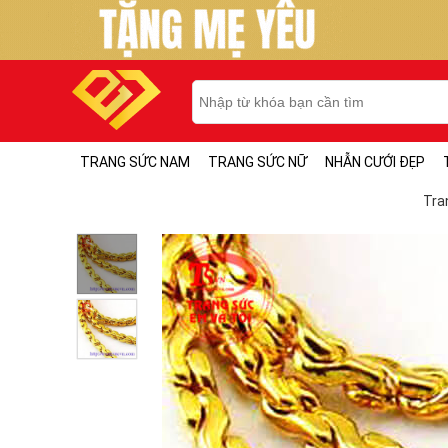
TRANG SỨC NAM
TRANG SỨC NỮ
NHẪN CƯỚI ĐẸP
Tra