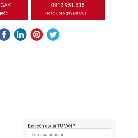
NGAY
0913.951.535
quốc
Hoặc Gọi Ngay Để Mua
Bạn cần gọi lại TƯ VẤN ?