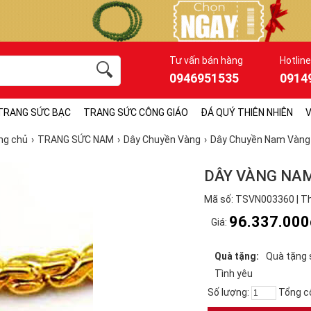
Tư vấn bán hàng
Hotline
0946951535
0914
TRANG SỨC BẠC
TRANG SỨC CÔNG GIÁO
ĐÁ QUÝ THIÊN NHIÊN
V
ng chủ
TRANG SỨC NAM
Dây Chuyền Vàng
Dây Chuyền Nam Vàng
DÂY VÀNG NA
Mã số: TSVN003360 | Th
96.337.000
Giá:
Quà tặng:
Quà tặng 
Tình yêu
Số lượng:
Tổng c