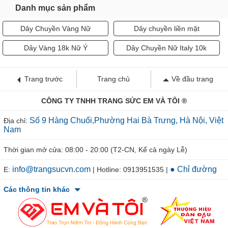
Danh mục sản phẩm
Dây Chuyền Vàng Nữ
Dây chuyền liền mặt
Dây Vàng 18k Nữ Ý
Dây Chuyền Nữ Italy 10k
Trang trước
Trang chủ
Về đầu trang
CÔNG TY TNHH TRANG SỨC EM VÀ TÔI ®
Số 9 Hàng Chuối,Phường Hai Bà Trưng, Hà Nội, Việt
Địa chỉ:
Nam
Thời gian mở cửa: 08:00 - 20:00 (T2-CN, Kể cả ngày Lễ)
info@trangsucvn.com
● Chỉ đường
E:
| Hotline: 0913951535 |
Các thông tin khác