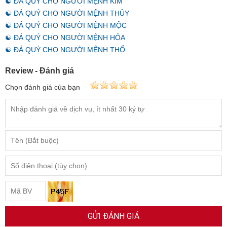
☯ ĐÁ QUÝ CHO NGƯỜI MỆNH KIM
☯ ĐÁ QUÝ CHO NGƯỜI MỆNH THỦY
☯ ĐÁ QUÝ CHO NGƯỜI MỆNH MỘC
☯ ĐÁ QUÝ CHO NGƯỜI MỆNH HỎA
☯ ĐÁ QUÝ CHO NGƯỜI MỆNH THỔ
Review - Đánh giá
Chọn đánh giá của bạn
GỬI ĐÁNH GIÁ