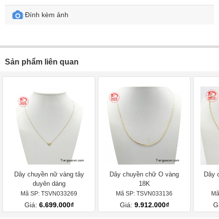
Đính kèm ảnh
Sản phẩm liên quan
Dây chuyền nữ vàng tây
Dây chuyền chữ O vàng
Dây 
duyên dáng
18K
Mã SP: TSVN033269
Mã SP: TSVN033136
Mã
Giá:
6.699.000₫
Giá:
9.912.000₫
G