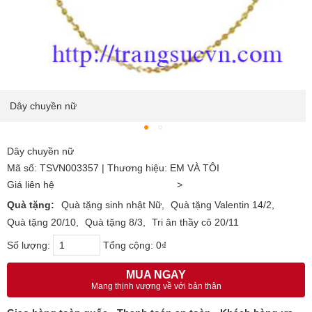
Dây chuyền nữ
Dây chuyền nữ
Mã số: TSVN003357 | Thương hiệu: EM VÀ TÔI
Giá liên hệ
>
Quà tặng:
Quà tặng sinh nhật Nữ
Quà tặng Valentin 14/2
Quà tặng 20/10
Quà tặng 8/3
Tri ân thầy cô 20/11
Số lượng:
Tổng cộng:
0₫
MUA NGAY
Mang thịnh vượng về với bản thân