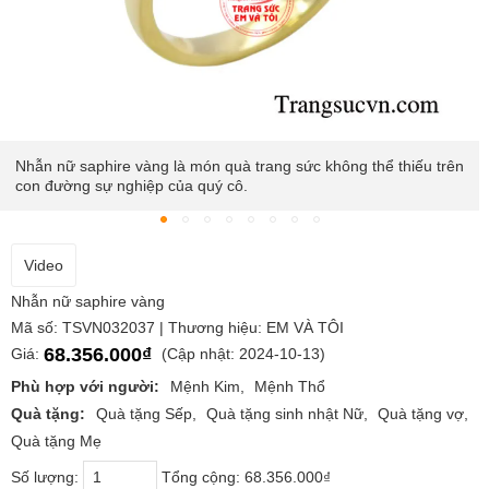
Nó không chỉ mang lại may mắn, thịnh vượng và trí tuệ mà nó
còn là món phụ kiện thời trang sang trọng, tôn lên vẻ đẹp và
đẳng cấp của phái nữ.
Video
Nhẫn nữ saphire vàng
Mã số: TSVN032037 | Thương hiệu: EM VÀ TÔI
68.356.000₫
Giá:
(Cập nhật: 2024-10-13)
Phù hợp với người:
Mệnh Kim
Mệnh Thổ
Quà tặng:
Quà tặng Sếp
Quà tặng sinh nhật Nữ
Quà tặng vợ
Quà tặng Mẹ