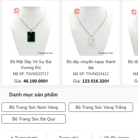
Bộ Mặt Dây Vô Sự Bài
Bộ dây chuyền topaz thành
Bộ d
Vượng Khí
đạt
Mã SP: TSVN033717
Mã SP: TSVN033412
Mã
Giá:
46.100.000₫
Giá:
123.516.320₫
G
Danh mục sản phẩm
Bộ Trang Sức Nam Vàng
Bộ Trang Sức Vàng Trắng
Bộ Trang Sức Đá Quý
Trang trước
Trang chủ
Về đầu trang