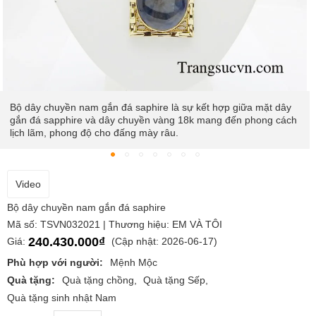
Bộ dây chuyền không chỉ mang lại vẻ đẹp thời thượng mà nó
còn giúp các anh gặp nhiều may mắn, thành công trên con
đường sự nghieeoj của mình.
Video
Bộ dây chuyền nam gắn đá saphire
Mã số: TSVN032021 | Thương hiệu: EM VÀ TÔI
240.430.000₫
Giá:
(Cập nhật: 2026-06-17)
Phù hợp với người:
Mệnh Mộc
Quà tặng:
Quà tặng chồng
Quà tặng Sếp
Quà tặng sinh nhật Nam