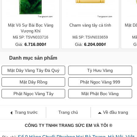
Mặt Vô Sự Bài Bọc Vàng
Charm vàng tây cá tính
Mặt Dâ
Vượng Khí
Mã SP: TSVN033716
Mã SP: TSVN033659
Mã
Giá:
6.716.000₫
Giá:
6.204.000₫
G
Danh mục sản phẩm
Mặt Dây Vàng Tây Đá Quý
Tỳ Hưu Vàng
Mặt Dây Rồng
Phật Ngọc Vàng 999
Phật Ngọc Vàng Tây
Mặt Phật Bọc Vàng
Trang trước
Trang chủ
Về đầu trang
CÔNG TY TNHH TRANG SỨC EM VÀ TÔI ®